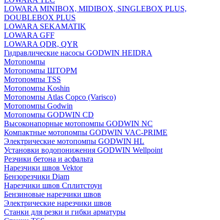
LOWARA MINIBOX, MIDIBOX, SINGLEBOX PLUS,
DOUBLEBOX PLUS
LOWARA SEKAMATIK
LOWARA GFF
LOWARA QDR, QYR
Гидравлические насосы GODWIN HEIDRA
Мотопомпы
Мотопомпы ШТОРМ
Мотопомпы TSS
Мотопомпы Koshin
Мотопомпы Atlas Copco (Varisco)
Мотопомпы Godwin
Мотопомпы GODWIN CD
Высоконапорные мотопомпы GODWIN NC
Компактные мотопомпы GODWIN VAC-PRIME
Электрические мотопомпы GODWIN HL
Установки водопонижения GODWIN Wellpoint
Резчики бетона и асфальта
Нарезчики швов Vektor
Бензорезчики Diam
Нарезчики швов Сплитстоун
Бензиновые нарезчики швов
Электрические нарезчики швов
Станки для резки и гибки арматуры