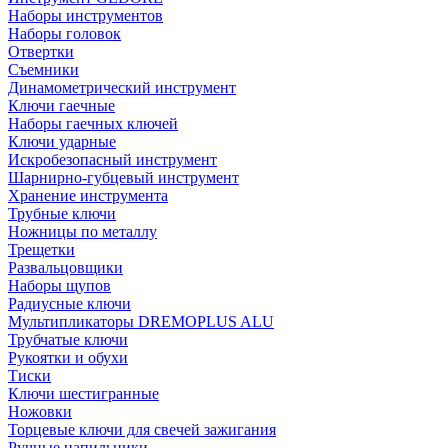
Наборы инструментов
Наборы головок
Отвертки
Съемники
Динамометрический инструмент
Ключи гаечные
Наборы гаечных ключей
Ключи ударные
Искробезопасный инструмент
Шарнирно-губцевый инструмент
Хранение инструмента
Трубные ключи
Ножницы по металлу
Трещетки
Развальцовщики
Наборы щупов
Радиусные ключи
Мультипликаторы DREMOPLUS ALU
Трубчатые ключи
Рукоятки и обухи
Тиски
Ключи шестигранные
Ножовки
Торцевые ключи для свечей зажигания
Ручные напильники