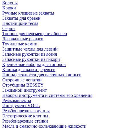
Колуны
Крюки
Ручные клещевые захваты
Захваты для бревен
Плотницкие тесла
Серпы
Топоры для перемещения бревен
Лесовальные рычаги
Точильные камни
Защитные чехлы для лезвий
Запасные рукоятки из ясеня
Запасные рукоятки из гикори
Крепежные наборы для топоров
Клинья для валки деревьев
Принадлежности для валочных клиньев
Окорочные лопатки
Струбцины BESSEY
Зажимной инструмент
Наборы инструмента и системы его хранения
Ремкомплекты
Инструмент VOLL
Резьбонарезные клуппы
Электрические клуппы
Резьбонарезные станки
Масла и смазочно-охлаждающие жидкости