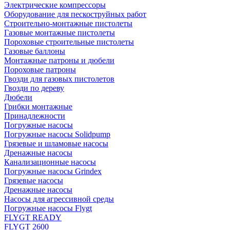
Электрические компрессоры
Оборудование для пескоструйных работ
Строительно-монтажные пистолеты
Газовые монтажные пистолеты
Пороховые строительные пистолеты
Газовые баллоны
Монтажные патроны и дюбели
Пороховые патроны
Гвозди для газовых пистолетов
Гвозди по дереву
Дюбели
Грибки монтажные
Принадлежности
Погружные насосы
Погружные насосы Solidpump
Грязевые и шламовые насосы
Дренажные насосы
Канализационные насосы
Погружные насосы Grindex
Грязевые насосы
Дренажные насосы
Насосы для агрессивной среды
Погружные насосы Flygt
FLYGT READY
FLYGT 2600