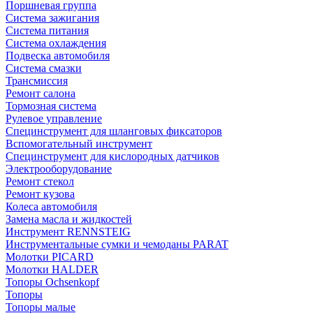
Поршневая группа
Система зажигания
Система питания
Система охлаждения
Подвеска автомобиля
Система смазки
Трансмиссия
Ремонт салона
Тормозная система
Рулевое управление
Специнструмент для шланговых фиксаторов
Вспомогательный инструмент
Специнструмент для кислородных датчиков
Электрооборудование
Ремонт стекол
Ремонт кузова
Колеса автомобиля
Замена масла и жидкостей
Инструмент RENNSTEIG
Инструментальные сумки и чемоданы PARAT
Молотки PICARD
Молотки HALDER
Топоры Ochsenkopf
Топоры
Топоры малые