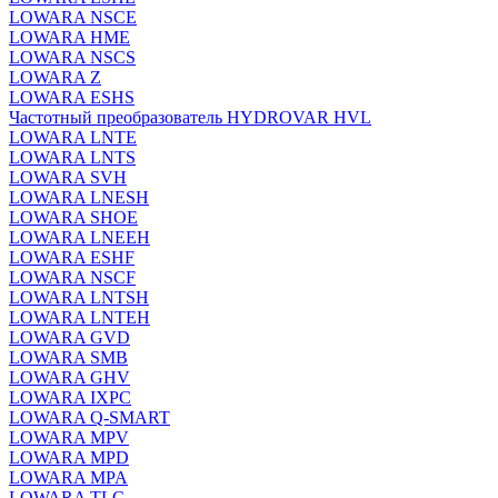
LOWARA NSCE
LOWARA HME
LOWARA NSCS
LOWARA Z
LOWARA ESHS
Частотный преобразователь HYDROVAR HVL
LOWARA LNTE
LOWARA LNTS
LOWARA SVH
LOWARA LNESH
LOWARA SHOE
LOWARA LNEEH
LOWARA ESHF
LOWARA NSCF
LOWARA LNTSH
LOWARA LNTEH
LOWARA GVD
LOWARA SMB
LOWARA GHV
LOWARA IXPС
LOWARA Q-SMART
LOWARA MPV
LOWARA MPD
LOWARA MPA
LOWARA TLC