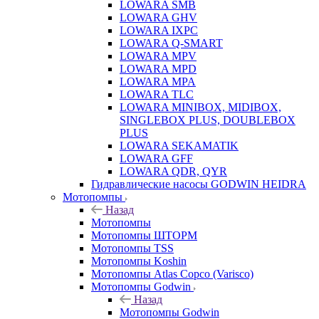
LOWARA SMB
LOWARA GHV
LOWARA IXPС
LOWARA Q-SMART
LOWARA MPV
LOWARA MPD
LOWARA MPA
LOWARA TLC
LOWARA MINIBOX, MIDIBOX,
SINGLEBOX PLUS, DOUBLEBOX
PLUS
LOWARA SEKAMATIK
LOWARA GFF
LOWARA QDR, QYR
Гидравлические насосы GODWIN HEIDRA
Мотопомпы
Назад
Мотопомпы
Мотопомпы ШТОРМ
Мотопомпы TSS
Мотопомпы Koshin
Мотопомпы Atlas Copco (Varisco)
Мотопомпы Godwin
Назад
Мотопомпы Godwin