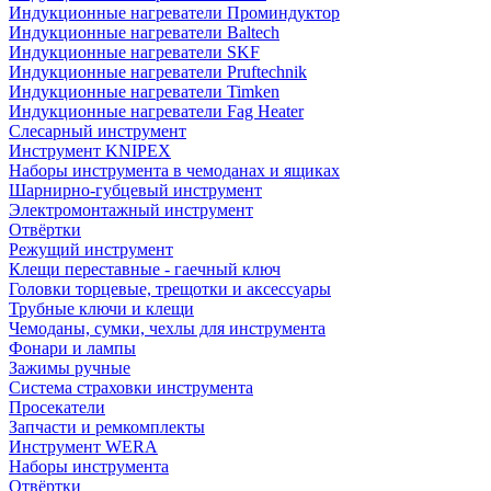
Индукционные нагреватели Проминдуктор
Индукционные нагреватели Baltech
Индукционные нагреватели SKF
Индукционные нагреватели Pruftechnik
Индукционные нагреватели Timken
Индукционные нагреватели Fag Heater
Слесарный инструмент
Инструмент KNIPEX
Наборы инструмента в чемоданах и ящиках
Шарнирно-губцевый инструмент
Электромонтажный инструмент
Отвёртки
Режущий инструмент
Клещи переставные - гаечный ключ
Головки торцевые, трещотки и аксессуары
Трубные ключи и клещи
Чемоданы, сумки, чехлы для инструмента
Фонари и лампы
Зажимы ручные
Система страховки инструмента
Просекатели
Запчасти и ремкомплекты
Инструмент WERA
Наборы инструмента
Отвёртки