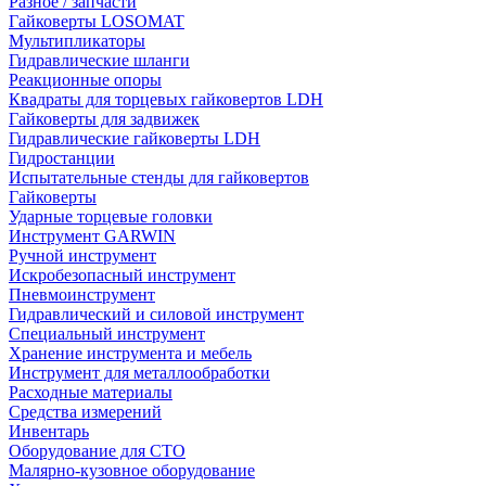
Разное / запчасти
Гайковерты LOSOMAT
Мультипликаторы
Гидравлические шланги
Реакционные опоры
Квадраты для торцевых гайковертов LDH
Гайковерты для задвижек
Гидравлические гайковерты LDH
Гидростанции
Испытательные стенды для гайковертов
Гайковерты
Ударные торцевые головки
Инструмент GARWIN
Ручной инструмент
Искробезопасный инструмент
Пневмоинструмент
Гидравлический и силовой инструмент
Специальный инструмент
Хранение инструмента и мебель
Инструмент для металлообработки
Расходные материалы
Средства измерений
Инвентарь
Оборудование для СТО
Малярно-кузовное оборудование