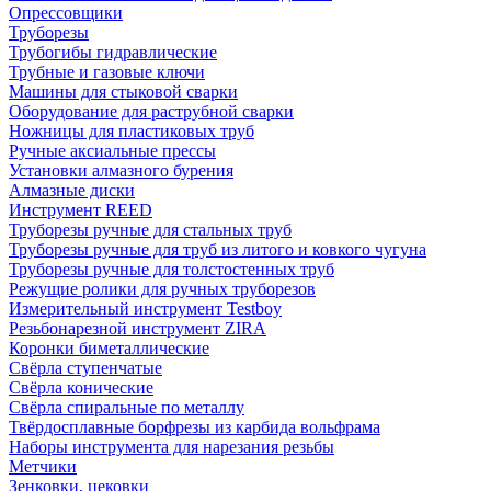
Опрессовщики
Труборезы
Трубогибы гидравлические
Трубные и газовые ключи
Машины для стыковой сварки
Оборудование для раструбной сварки
Ножницы для пластиковых труб
Ручные аксиальные прессы
Установки алмазного бурения
Алмазные диски
Инструмент REED
Труборезы ручные для стальных труб
Труборезы ручные для труб из литого и ковкого чугуна
Труборезы ручные для толстостенных труб
Режущие ролики для ручных труборезов
Измерительный инструмент Testboy
Резьбонарезной инструмент ZIRA
Коронки биметаллические
Свёрла ступенчатые
Свёрла конические
Свёрла спиральные по металлу
Твёрдосплавные борфрезы из карбида вольфрама
Наборы инструмента для нарезания резьбы
Метчики
Зенковки, цековки