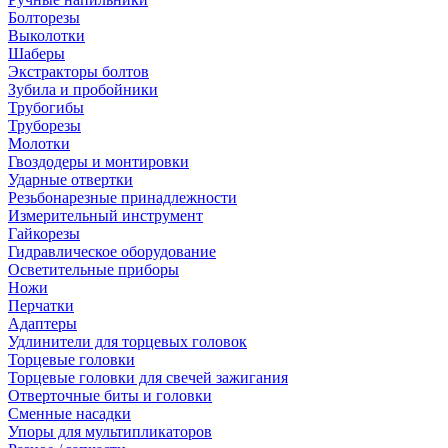
Болторезы
Выколотки
Шаберы
Экстракторы болтов
Зубила и пробойники
Трубогибы
Труборезы
Молотки
Гвоздодеры и монтировки
Ударные отвертки
Резьбонарезные принадлежности
Измерительный инструмент
Гайкорезы
Гидравлическое оборудование
Осветительные приборы
Ножи
Перчатки
Адаптеры
Удлинители для торцевых головок
Торцевые головки
Торцевые головки для свечей зажигания
Отверточные биты и головки
Сменные насадки
Упоры для мультипликаторов