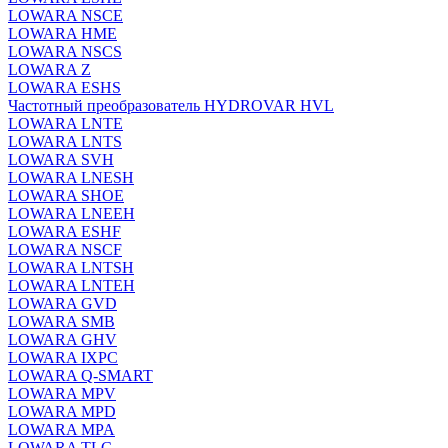
LOWARA NSCE
LOWARA HME
LOWARA NSCS
LOWARA Z
LOWARA ESHS
Частотный преобразователь HYDROVAR HVL
LOWARA LNTE
LOWARA LNTS
LOWARA SVH
LOWARA LNESH
LOWARA SHOE
LOWARA LNEEH
LOWARA ESHF
LOWARA NSCF
LOWARA LNTSH
LOWARA LNTEH
LOWARA GVD
LOWARA SMB
LOWARA GHV
LOWARA IXPС
LOWARA Q-SMART
LOWARA MPV
LOWARA MPD
LOWARA MPA
LOWARA TLC