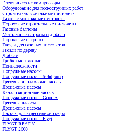
Электрические компрессоры
Оборудование для пескоструйных работ
Строительно-монтажные пистолеты
Газовые монтажные пистолеты
Пороховые строительные пистолеты
Газовые баллоны
Монтажные патроны и дюбели
Пороховые патроны
Гвозди для газовых пистолетов
Гвозди по дереву
Дюбели
Грибки монтажные
Принадлежности
Погружные насосы
Погружные насосы Solidpump
Грязевые и шламовые насосы
Дренажные насосы
Канализационные насосы
Погружные насосы Grindex
Грязевые насосы
Дренажные насосы
Насосы для агрессивной среды
Погружные насосы Flygt
FLYGT READY
FLYGT 2600