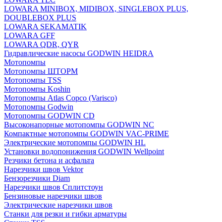
LOWARA MINIBOX, MIDIBOX, SINGLEBOX PLUS,
DOUBLEBOX PLUS
LOWARA SEKAMATIK
LOWARA GFF
LOWARA QDR, QYR
Гидравлические насосы GODWIN HEIDRA
Мотопомпы
Мотопомпы ШТОРМ
Мотопомпы TSS
Мотопомпы Koshin
Мотопомпы Atlas Copco (Varisco)
Мотопомпы Godwin
Мотопомпы GODWIN CD
Высоконапорные мотопомпы GODWIN NC
Компактные мотопомпы GODWIN VAC-PRIME
Электрические мотопомпы GODWIN HL
Установки водопонижения GODWIN Wellpoint
Резчики бетона и асфальта
Нарезчики швов Vektor
Бензорезчики Diam
Нарезчики швов Сплитстоун
Бензиновые нарезчики швов
Электрические нарезчики швов
Станки для резки и гибки арматуры