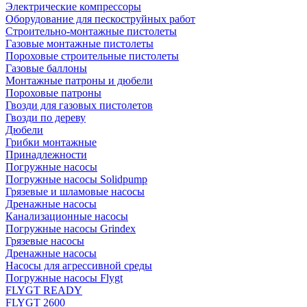
Электрические компрессоры
Оборудование для пескоструйных работ
Строительно-монтажные пистолеты
Газовые монтажные пистолеты
Пороховые строительные пистолеты
Газовые баллоны
Монтажные патроны и дюбели
Пороховые патроны
Гвозди для газовых пистолетов
Гвозди по дереву
Дюбели
Грибки монтажные
Принадлежности
Погружные насосы
Погружные насосы Solidpump
Грязевые и шламовые насосы
Дренажные насосы
Канализационные насосы
Погружные насосы Grindex
Грязевые насосы
Дренажные насосы
Насосы для агрессивной среды
Погружные насосы Flygt
FLYGT READY
FLYGT 2600