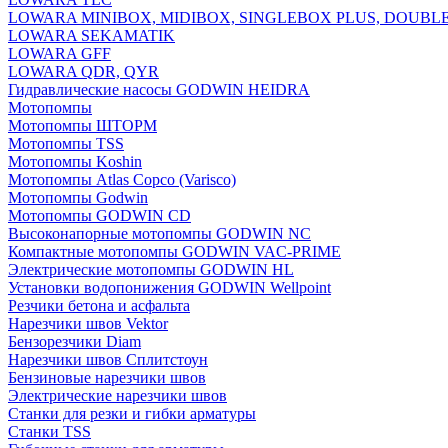
LOWARA MINIBOX, MIDIBOX, SINGLEBOX PLUS, DOUBL
LOWARA SEKAMATIK
LOWARA GFF
LOWARA QDR, QYR
Гидравлические насосы GODWIN HEIDRA
Мотопомпы
Мотопомпы ШТОРМ
Мотопомпы TSS
Мотопомпы Koshin
Мотопомпы Atlas Copco (Varisco)
Мотопомпы Godwin
Мотопомпы GODWIN CD
Высоконапорные мотопомпы GODWIN NC
Компактные мотопомпы GODWIN VAC-PRIME
Электрические мотопомпы GODWIN HL
Установки водопонижения GODWIN Wellpoint
Резчики бетона и асфальта
Нарезчики швов Vektor
Бензорезчики Diam
Нарезчики швов Сплитстоун
Бензиновые нарезчики швов
Электрические нарезчики швов
Станки для резки и гибки арматуры
Станки TSS