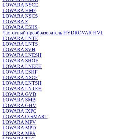
LOWARA NSCE
LOWARA HME
LOWARA NSCS
LOWARA Z
LOWARA ESHS
Частотный преобразователь HYDROVAR HVL
LOWARA LNTE
LOWARA LNTS
LOWARA SVH
LOWARA LNESH
LOWARA SHOE
LOWARA LNEEH
LOWARA ESHF
LOWARA NSCF
LOWARA LNTSH
LOWARA LNTEH
LOWARA GVD
LOWARA SMB
LOWARA GHV
LOWARA IXPС
LOWARA Q-SMART
LOWARA MPV
LOWARA MPD
LOWARA MPA
LOWARA TLC