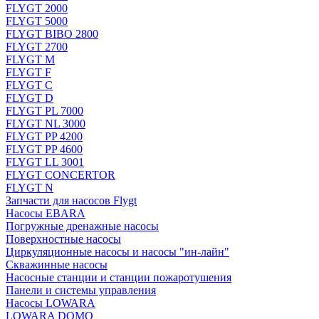
FLYGT 2000
FLYGT 5000
FLYGT BIBO 2800
FLYGT 2700
FLYGT M
FLYGT F
FLYGT C
FLYGT D
FLYGT PL 7000
FLYGT NL 3000
FLYGT PP 4200
FLYGT PP 4600
FLYGT LL 3001
FLYGT CONCERTOR
FLYGT N
Запчасти для насосов Flygt
Насосы EBARA
Погружные дренажные насосы
Поверхностные насосы
Циркуляционные насосы и насосы "ин-лайн"
Скважинные насосы
Насосные станции и станции пожаротушения
Панели и системы управления
Насосы LOWARA
LOWARA DOMO