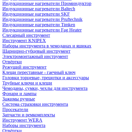
Индукционные нагреватели Проминдуктор
Индукционные нагреватели Baltech
Индукционные нагреватели SKF
Индукционные нагреватели Pruftechnik
Индукционные нагреватели Timken
Индукционные нагреватели Fag Heater
Слесарный инструмент
Инструмент KNIPEX
Наборы инструмента в чемоданах и ящиках
Шарнирно-губцевый инструмент
Электромонтажный инструмент
Отвёртки
Режущий инструмент
Клещи переставные - гаечный ключ
Головки торцевые, трещотки и аксессуары
Трубные ключи и клещи
Чемоданы, сумки, чехлы для инструмента
Фонари и лампы
Зажимы ручные
Система страховки инструмента
Просекатели
Запчасти и ремкомплекты
Инструмент WERA
Наборы инструмента
Отвёртки