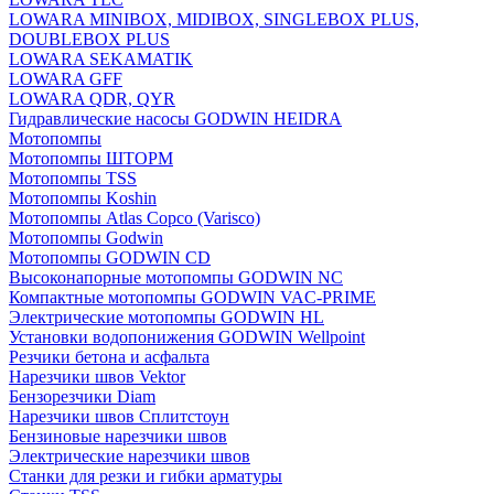
LOWARA MINIBOX, MIDIBOX, SINGLEBOX PLUS,
DOUBLEBOX PLUS
LOWARA SEKAMATIK
LOWARA GFF
LOWARA QDR, QYR
Гидравлические насосы GODWIN HEIDRA
Мотопомпы
Мотопомпы ШТОРМ
Мотопомпы TSS
Мотопомпы Koshin
Мотопомпы Atlas Copco (Varisco)
Мотопомпы Godwin
Мотопомпы GODWIN CD
Высоконапорные мотопомпы GODWIN NC
Компактные мотопомпы GODWIN VAC-PRIME
Электрические мотопомпы GODWIN HL
Установки водопонижения GODWIN Wellpoint
Резчики бетона и асфальта
Нарезчики швов Vektor
Бензорезчики Diam
Нарезчики швов Сплитстоун
Бензиновые нарезчики швов
Электрические нарезчики швов
Станки для резки и гибки арматуры