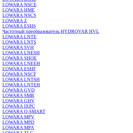
LOWARA NSCE
LOWARA HME
LOWARA NSCS
LOWARA Z
LOWARA ESHS
Частотный преобразователь HYDROVAR HVL
LOWARA LNTE
LOWARA LNTS
LOWARA SVH
LOWARA LNESH
LOWARA SHOE
LOWARA LNEEH
LOWARA ESHF
LOWARA NSCF
LOWARA LNTSH
LOWARA LNTEH
LOWARA GVD
LOWARA SMB
LOWARA GHV
LOWARA IXPС
LOWARA Q-SMART
LOWARA MPV
LOWARA MPD
LOWARA MPA
LOWARA TLC