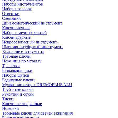
Наборы инструментов
Наборы головок
Отвертки
Съемники
Динамометрический инструмент
Ключи гаечные
Наборы гаечных ключей
Ключи ударные
Искробезопасный инструмент
Шарнирно-губцевый инструмент
Хранение инструмента
Трубные ключи
Ножницы по металлу
Трещетки
Развальцовщики
Наборы щупов
Радиусные ключи
Мультипликаторы DREMOPLUS ALU
Трубчатые ключи
Рукоятки и обухи
Тиски
Ключи шестигранные
Ножовки
Торцевые ключи для свечей зажигания
Ручные напильники