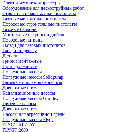
Электрические компрессоры
Оборудование для пескоструйных работ
Строительно-монтажные пистолеты
Газовые монтажные пистолеты
Пороховые строительные пистолеты
Газовые баллоны
Монтажные патроны и дюбели
Пороховые патроны
Гвозди для газовых пистолетов
Гвозди по дереву
Дюбели
Грибки монтажные
Принадлежности
Погружные насосы
Погружные насосы Solidpump
Грязевые и шламовые насосы
Дренажные насосы
Канализационные насосы
Погружные насосы Grindex
Грязевые насосы
Дренажные насосы
Насосы для агрессивной среды
Погружные насосы Flygt
FLYGT READY
FLYGT 2600