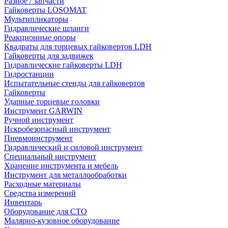
Разное / запчасти
Гайковерты LOSOMAT
Мультипликаторы
Гидравлические шланги
Реакционные опоры
Квадраты для торцевых гайковертов LDH
Гайковерты для задвижек
Гидравлические гайковерты LDH
Гидростанции
Испытательные стенды для гайковертов
Гайковерты
Ударные торцевые головки
Инструмент GARWIN
Ручной инструмент
Искробезопасный инструмент
Пневмоинструмент
Гидравлический и силовой инструмент
Специальный инструмент
Хранение инструмента и мебель
Инструмент для металлообработки
Расходные материалы
Средства измерений
Инвентарь
Оборудование для СТО
Малярно-кузовное оборудование