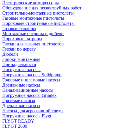
Электрические компрессоры
Оборудование для пескоструйных работ
Строительно-монтажные пистолеты
Газовые монтажные пистолеты
Пороховые строительные пистолеты
Газовые баллоны
Монтажные патроны и дюбели
Пороховые патроны
Гвозди для газовых пистолетов
Гвозди по дереву
Дюбели
Грибки монтажные
Принадлежности
Погружные насосы
Погружные насосы Solidpump
Грязевые и шламовые насосы
Дренажные насосы
Канализационные насосы
Погружные насосы Grindex
Грязевые насосы
Дренажные насосы
Насосы для агрессивной среды
Погружные насосы Flygt
FLYGT READY
FLYGT 2600