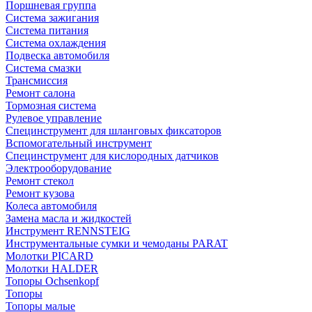
Поршневая группа
Система зажигания
Система питания
Система охлаждения
Подвеска автомобиля
Система смазки
Трансмиссия
Ремонт салона
Тормозная система
Рулевое управление
Специнструмент для шланговых фиксаторов
Вспомогательный инструмент
Специнструмент для кислородных датчиков
Электрооборудование
Ремонт стекол
Ремонт кузова
Колеса автомобиля
Замена масла и жидкостей
Инструмент RENNSTEIG
Инструментальные сумки и чемоданы PARAT
Молотки PICARD
Молотки HALDER
Топоры Ochsenkopf
Топоры
Топоры малые