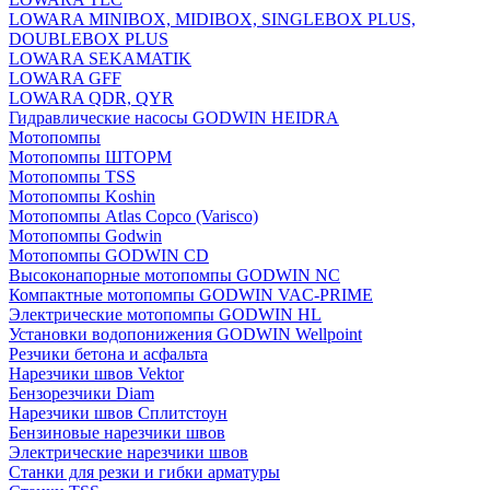
LOWARA MINIBOX, MIDIBOX, SINGLEBOX PLUS,
DOUBLEBOX PLUS
LOWARA SEKAMATIK
LOWARA GFF
LOWARA QDR, QYR
Гидравлические насосы GODWIN HEIDRA
Мотопомпы
Мотопомпы ШТОРМ
Мотопомпы TSS
Мотопомпы Koshin
Мотопомпы Atlas Copco (Varisco)
Мотопомпы Godwin
Мотопомпы GODWIN CD
Высоконапорные мотопомпы GODWIN NC
Компактные мотопомпы GODWIN VAC-PRIME
Электрические мотопомпы GODWIN HL
Установки водопонижения GODWIN Wellpoint
Резчики бетона и асфальта
Нарезчики швов Vektor
Бензорезчики Diam
Нарезчики швов Сплитстоун
Бензиновые нарезчики швов
Электрические нарезчики швов
Станки для резки и гибки арматуры