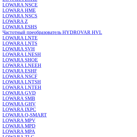
LOWARA NSCE
LOWARA HME
LOWARA NSCS
LOWARA Z
LOWARA ESHS
Частотный преобразователь HYDROVAR HVL
LOWARA LNTE
LOWARA LNTS
LOWARA SVH
LOWARA LNESH
LOWARA SHOE
LOWARA LNEEH
LOWARA ESHF
LOWARA NSCF
LOWARA LNTSH
LOWARA LNTEH
LOWARA GVD
LOWARA SMB
LOWARA GHV
LOWARA IXPС
LOWARA Q-SMART
LOWARA MPV
LOWARA MPD
LOWARA MPA
LOWARA TLC