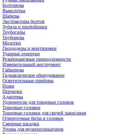
Болторезы
Выколотки
Шаберы
Экстракторы болтов
Зубила и пробойники
Трубогибы
Труборезы
Молотки
Гвоздодеры и монтировки
Ударные отвертки
Резьбонарезные принадлежности
Измерительный инструмент
Гайкорезы
Гидравлическое оборудование
Осветительные приборы
Ножи
Перчатки
Адаптеры
Удлинители для торцевых головок
Торцевые головки
Торцевые головки для свечей зажигания
Отверточные биты и головки
Сменные насадки
Упоры для мультипликаторов