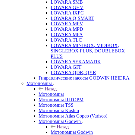
LOWARA SMB
LOWARA GHV
LOWARA IXPС
LOWARA Q-SMART
LOWARA MPV
LOWARA MPD
LOWARA MPA
LOWARA TLC
LOWARA MINIBOX, MIDIBOX,
SINGLEBOX PLUS, DOUBLEBOX
PLUS
LOWARA SEKAMATIK
LOWARA GFF
LOWARA QDR, QYR
Гидравлические насосы GODWIN HEIDRA
Мотопомпы
Назад
Мотопомпы
Мотопомпы ШТОРМ
Мотопомпы TSS
Мотопомпы Koshin
Мотопомпы Atlas Copco (Varisco)
Мотопомпы Godwin
Назад
Мотопомпы Godwin