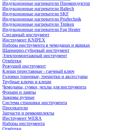
Индукционные нагреватели Проминдуктор
Индукционные нагреватели Baltech
Индукционные нагреватели SKF
Индукционные нагреватели Pruftechnik
Индукционные нагреватели Timken
Индукционные нагреватели Fag Heater
Слесарный инструмент
Инструмент KNIPEX
Наборы инструмента в чемоданах и ящиках
Шарнирно-губцевый инструмент
Электромонтажный инструмент
Отвёртки
Режущий инструмент
Клещи переставные - гаечный ключ
Головки торцевые, трещотки и аксессуары
Трубные ключи и клещи
Чемоданы, сумки, чехлы для инструмента
Фонари и лампы
Зажимы ручные
Система страховки инструмента
Просекатели
Запчасти и ремкомплекты
Инструмент WERA
Наборы инструмента
Отвёртки