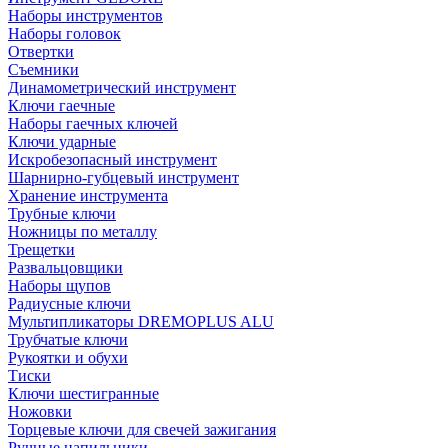
Наборы инструментов
Наборы головок
Отвертки
Съемники
Динамометрический инструмент
Ключи гаечные
Наборы гаечных ключей
Ключи ударные
Искробезопасный инструмент
Шарнирно-губцевый инструмент
Хранение инструмента
Трубные ключи
Ножницы по металлу
Трещетки
Развальцовщики
Наборы щупов
Радиусные ключи
Мультипликаторы DREMOPLUS ALU
Трубчатые ключи
Рукоятки и обухи
Тиски
Ключи шестигранные
Ножовки
Торцевые ключи для свечей зажигания
Ручные напильники