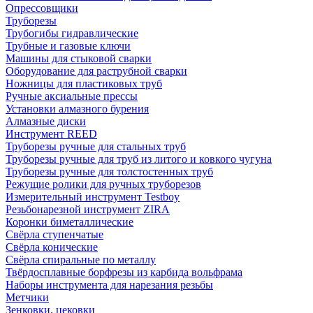
Опрессовщики
Труборезы
Трубогибы гидравлические
Трубные и газовые ключи
Машины для стыковой сварки
Оборудование для раструбной сварки
Ножницы для пластиковых труб
Ручные аксиальные прессы
Установки алмазного бурения
Алмазные диски
Инструмент REED
Труборезы ручные для стальных труб
Труборезы ручные для труб из литого и ковкого чугуна
Труборезы ручные для толстостенных труб
Режущие ролики для ручных труборезов
Измерительный инструмент Testboy
Резьбонарезной инструмент ZIRA
Коронки биметаллические
Свёрла ступенчатые
Свёрла конические
Свёрла спиральные по металлу
Твёрдосплавные борфрезы из карбида вольфрама
Наборы инструмента для нарезания резьбы
Метчики
Зенковки, цековки