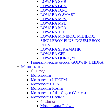
LOWARA SMB
LOWARA GHV
LOWARA IXPС
LOWARA Q-SMART
LOWARA MPV
LOWARA MPD
LOWARA MPA
LOWARA TLC
LOWARA MINIBOX, MIDIBOX,
SINGLEBOX PLUS, DOUBLEBOX
PLUS
LOWARA SEKAMATIK
LOWARA GFF
LOWARA QDR, QYR
Гидравлические насосы GODWIN HEIDRA
Мотопомпы
Назад
Мотопомпы
Мотопомпы ШТОРМ
Мотопомпы TSS
Мотопомпы Koshin
Мотопомпы Atlas Copco (Varisco)
Мотопомпы Godwin
Назад
Мотопомпы Godwin