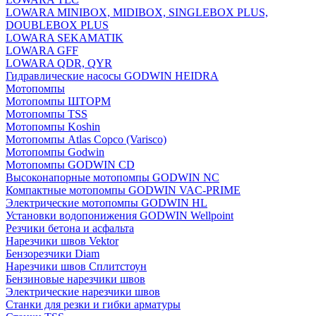
LOWARA MINIBOX, MIDIBOX, SINGLEBOX PLUS,
DOUBLEBOX PLUS
LOWARA SEKAMATIK
LOWARA GFF
LOWARA QDR, QYR
Гидравлические насосы GODWIN HEIDRA
Мотопомпы
Мотопомпы ШТОРМ
Мотопомпы TSS
Мотопомпы Koshin
Мотопомпы Atlas Copco (Varisco)
Мотопомпы Godwin
Мотопомпы GODWIN CD
Высоконапорные мотопомпы GODWIN NC
Компактные мотопомпы GODWIN VAC-PRIME
Электрические мотопомпы GODWIN HL
Установки водопонижения GODWIN Wellpoint
Резчики бетона и асфальта
Нарезчики швов Vektor
Бензорезчики Diam
Нарезчики швов Сплитстоун
Бензиновые нарезчики швов
Электрические нарезчики швов
Станки для резки и гибки арматуры