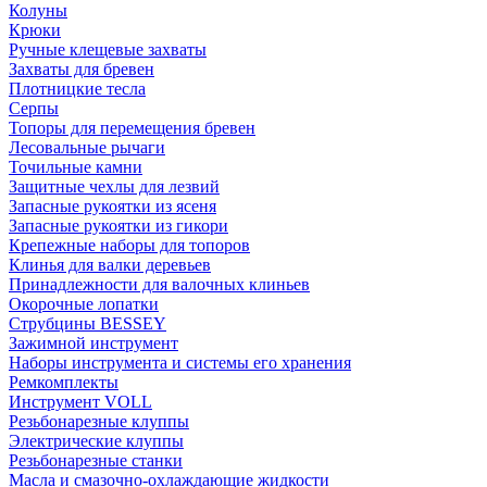
Колуны
Крюки
Ручные клещевые захваты
Захваты для бревен
Плотницкие тесла
Серпы
Топоры для перемещения бревен
Лесовальные рычаги
Точильные камни
Защитные чехлы для лезвий
Запасные рукоятки из ясеня
Запасные рукоятки из гикори
Крепежные наборы для топоров
Клинья для валки деревьев
Принадлежности для валочных клиньев
Окорочные лопатки
Струбцины BESSEY
Зажимной инструмент
Наборы инструмента и системы его хранения
Ремкомплекты
Инструмент VOLL
Резьбонарезные клуппы
Электрические клуппы
Резьбонарезные станки
Масла и смазочно-охлаждающие жидкости