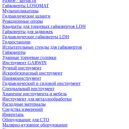
Разное / запчасти
Гайковерты LOSOMAT
Мультипликаторы
Гидравлические шланги
Реакционные опоры
Квадраты для торцевых гайковертов LDH
Гайковерты для задвижек
Гидравлические гайковерты LDH
Гидростанции
Испытательные стенды для гайковертов
Гайковерты
Ударные торцевые головки
Инструмент GARWIN
Ручной инструмент
Искробезопасный инструмент
Пневмоинструмент
Гидравлический и силовой инструмент
Специальный инструмент
Хранение инструмента и мебель
Инструмент для металлообработки
Расходные материалы
Средства измерений
Инвентарь
Оборудование для СТО
Малярно-кузовное оборудование