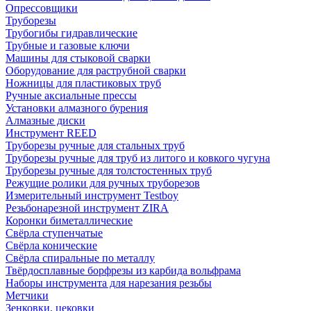
Опрессовщики
Труборезы
Трубогибы гидравлические
Трубные и газовые ключи
Машины для стыковой сварки
Оборудование для раструбной сварки
Ножницы для пластиковых труб
Ручные аксиальные прессы
Установки алмазного бурения
Алмазные диски
Инструмент REED
Труборезы ручные для стальных труб
Труборезы ручные для труб из литого и ковкого чугуна
Труборезы ручные для толстостенных труб
Режущие ролики для ручных труборезов
Измерительный инструмент Testboy
Резьбонарезной инструмент ZIRA
Коронки биметаллические
Свёрла ступенчатые
Свёрла конические
Свёрла спиральные по металлу
Твёрдосплавные борфрезы из карбида вольфрама
Наборы инструмента для нарезания резьбы
Метчики
Зенковки, цековки