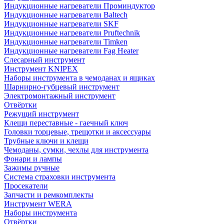
Индукционные нагреватели Проминдуктор
Индукционные нагреватели Baltech
Индукционные нагреватели SKF
Индукционные нагреватели Pruftechnik
Индукционные нагреватели Timken
Индукционные нагреватели Fag Heater
Слесарный инструмент
Инструмент KNIPEX
Наборы инструмента в чемоданах и ящиках
Шарнирно-губцевый инструмент
Электромонтажный инструмент
Отвёртки
Режущий инструмент
Клещи переставные - гаечный ключ
Головки торцевые, трещотки и аксессуары
Трубные ключи и клещи
Чемоданы, сумки, чехлы для инструмента
Фонари и лампы
Зажимы ручные
Система страховки инструмента
Просекатели
Запчасти и ремкомплекты
Инструмент WERA
Наборы инструмента
Отвёртки