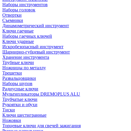
Наборы инструментов
Наборы головок
Отвертки
Съемники
Динамометрический инструмент
Ключи гаечные
Наборы гаечных ключей
Ключи ударные
Искробезопасный инструмент
Шарнирно-губцевый инструмент
Хранение инструмента
Трубные ключи
Ножницы по металлу
Трещетки
Развальцовщики
Наборы щупов
Радиусные ключи
Мультипликаторы DREMOPLUS ALU
Трубчатые ключи
Рукоятки и обухи
Тиски
Ключи шестигранные
Ножовки
Торцевые ключи для свечей зажигания
Ручные напильники