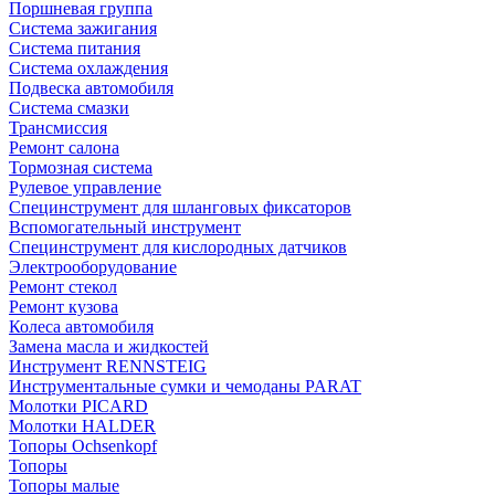
Поршневая группа
Система зажигания
Система питания
Система охлаждения
Подвеска автомобиля
Система смазки
Трансмиссия
Ремонт салона
Тормозная система
Рулевое управление
Специнструмент для шланговых фиксаторов
Вспомогательный инструмент
Специнструмент для кислородных датчиков
Электрооборудование
Ремонт стекол
Ремонт кузова
Колеса автомобиля
Замена масла и жидкостей
Инструмент RENNSTEIG
Инструментальные сумки и чемоданы PARAT
Молотки PICARD
Молотки HALDER
Топоры Ochsenkopf
Топоры
Топоры малые