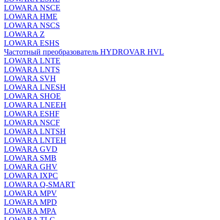
LOWARA NSCE
LOWARA HME
LOWARA NSCS
LOWARA Z
LOWARA ESHS
Частотный преобразователь HYDROVAR HVL
LOWARA LNTE
LOWARA LNTS
LOWARA SVH
LOWARA LNESH
LOWARA SHOE
LOWARA LNEEH
LOWARA ESHF
LOWARA NSCF
LOWARA LNTSH
LOWARA LNTEH
LOWARA GVD
LOWARA SMB
LOWARA GHV
LOWARA IXPС
LOWARA Q-SMART
LOWARA MPV
LOWARA MPD
LOWARA MPA
LOWARA TLC