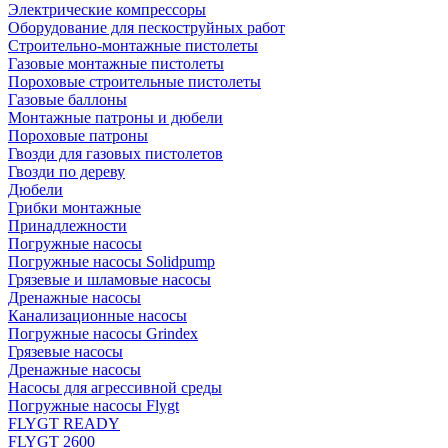
Электрические компрессоры
Оборудование для пескоструйных работ
Строительно-монтажные пистолеты
Газовые монтажные пистолеты
Пороховые строительные пистолеты
Газовые баллоны
Монтажные патроны и дюбели
Пороховые патроны
Гвозди для газовых пистолетов
Гвозди по дереву
Дюбели
Грибки монтажные
Принадлежности
Погружные насосы
Погружные насосы Solidpump
Грязевые и шламовые насосы
Дренажные насосы
Канализационные насосы
Погружные насосы Grindex
Грязевые насосы
Дренажные насосы
Насосы для агрессивной среды
Погружные насосы Flygt
FLYGT READY
FLYGT 2600