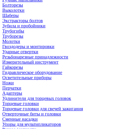
Болторезы
Выколотки
Шаберы
Экстракторы болтов
Зубила и пробойники
Трубогибы
Труборезы
Молотки
Гвоздодеры и монтировки
Ударные отвертки
Резьбонарезные принадлежности
Измерительный инструмент
Гайкорезы
Гидравлическое оборудование
Осветительные приборы
Ножи
Перчатки
Адаптеры
Удлинители для торцевых головок
Торцевые головки
Торцевые головки для свечей зажигания
Отверточные биты и головки
Сменные насадки
Упоры для мультипликаторов