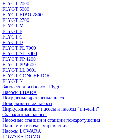
FLYGT 2000
FLYGT 5000
FLYGT BIBO 2800
FLYGT 2700
FLYGT M
FLYGT F
FLYGT C
FLYGT D
FLYGT PL 7000
FLYGT NL 3000
FLYGT PP 4200
FLYGT PP 4600
FLYGT LL 3001
FLYGT CONCERTOR
FLYGT N
Запчасти для насосов Flygt
Насосы EBARA
Погружные дренажные насосы
Поверхностные насосы
Циркуляционные насосы и насосы "ин-лайн"
Скважинные насосы
Насосные станции и станции пожаротушения
Панели и системы управления
Насосы LOWARA
LOWARA DOMO