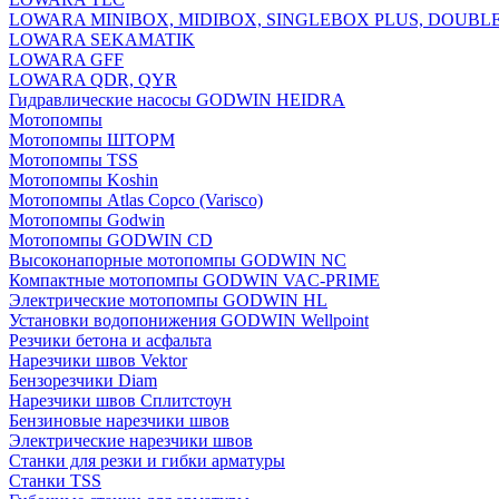
LOWARA MINIBOX, MIDIBOX, SINGLEBOX PLUS, DOUBL
LOWARA SEKAMATIK
LOWARA GFF
LOWARA QDR, QYR
Гидравлические насосы GODWIN HEIDRA
Мотопомпы
Мотопомпы ШТОРМ
Мотопомпы TSS
Мотопомпы Koshin
Мотопомпы Atlas Copco (Varisco)
Мотопомпы Godwin
Мотопомпы GODWIN CD
Высоконапорные мотопомпы GODWIN NC
Компактные мотопомпы GODWIN VAC-PRIME
Электрические мотопомпы GODWIN HL
Установки водопонижения GODWIN Wellpoint
Резчики бетона и асфальта
Нарезчики швов Vektor
Бензорезчики Diam
Нарезчики швов Сплитстоун
Бензиновые нарезчики швов
Электрические нарезчики швов
Станки для резки и гибки арматуры
Станки TSS