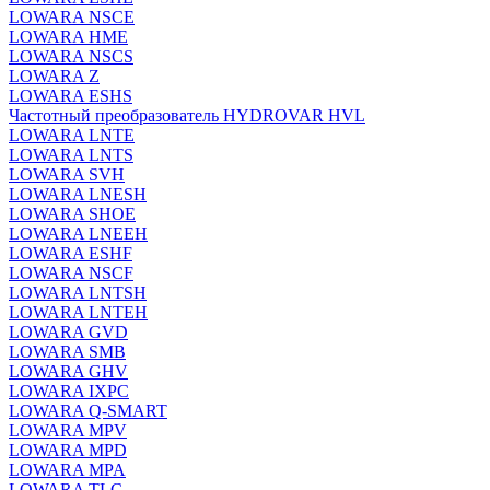
LOWARA NSCE
LOWARA HME
LOWARA NSCS
LOWARA Z
LOWARA ESHS
Частотный преобразователь HYDROVAR HVL
LOWARA LNTE
LOWARA LNTS
LOWARA SVH
LOWARA LNESH
LOWARA SHOE
LOWARA LNEEH
LOWARA ESHF
LOWARA NSCF
LOWARA LNTSH
LOWARA LNTEH
LOWARA GVD
LOWARA SMB
LOWARA GHV
LOWARA IXPС
LOWARA Q-SMART
LOWARA MPV
LOWARA MPD
LOWARA MPA
LOWARA TLC