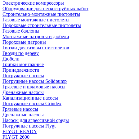
Электрические компрессоры
Оборудование для пескоструйных работ
Строительно-монтажные пистолеты
Газовые монтажные пистолеты
Пороховые строительные пистолеты
Газовые баллоны
Монтажные патроны и дюбели
Пороховые патроны
Гвозди для газовых пистолетов
Гвозди по дереву
Дюбели
Грибки монтажные
Принадлежности
Погружные насосы
Погружные насосы Solidpump
Грязевые и шламовые насосы
Дренажные насосы
Канализационные насосы
Погружные насосы Grindex
Грязевые насосы
Дренажные насосы
Насосы для агрессивной среды
Погружные насосы Flygt
FLYGT READY
FLYGT 2600