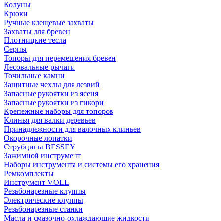
Колуны
Крюки
Ручные клещевые захваты
Захваты для бревен
Плотницкие тесла
Серпы
Топоры для перемещения бревен
Лесовальные рычаги
Точильные камни
Защитные чехлы для лезвий
Запасные рукоятки из ясеня
Запасные рукоятки из гикори
Крепежные наборы для топоров
Клинья для валки деревьев
Принадлежности для валочных клиньев
Окорочные лопатки
Струбцины BESSEY
Зажимной инструмент
Наборы инструмента и системы его хранения
Ремкомплекты
Инструмент VOLL
Резьбонарезные клуппы
Электрические клуппы
Резьбонарезные станки
Масла и смазочно-охлаждающие жидкости