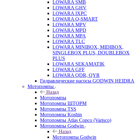
LOWARA SMB
LOWARA GHV
LOWARA IXPС
LOWARA Q-SMART
LOWARA MPV
LOWARA MPD
LOWARA MPA
LOWARA TLC
LOWARA MINIBOX, MIDIBOX,
SINGLEBOX PLUS, DOUBLEBOX
PLUS
LOWARA SEKAMATIK
LOWARA GFF
LOWARA QDR, QYR
Гидравлические насосы GODWIN HEIDRA
Мотопомпы
Назад
Мотопомпы
Мотопомпы ШТОРМ
Мотопомпы TSS
Мотопомпы Koshin
Мотопомпы Atlas Copco (Varisco)
Мотопомпы Godwin
Назад
Мотопомпы Godwin