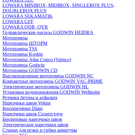
LOWARA MINIBOX, MIDIBOX, SINGLEBOX PLUS,
DOUBLEBOX PLUS
LOWARA SEKAMATIK
LOWARA GFF
LOWARA QDR, QYR
Гидравлические насосы GODWIN HEIDRA
Мотопомпы
Мотопомпы ШТОРМ
Мотопомпы TSS
Мотопомпы Koshin
Мотопомпы Atlas Copco (Varisco)
Мотопомпы Godwin
Мотопомпы GODWIN CD
Высоконапорные мотопомпы GODWIN NC
Компактные мотопомпы GODWIN VAC-PRIME
Электрические мотопомпы GODWIN HL
Установки водопонижения GODWIN Wellpoint
Резчики бетона и асфальта
Нарезчики швов Vektor
Бензорезчики Diam
Нарезчики швов Сплитстоун
Бензиновые нарезчики швов
Электрические нарезчики швов
Станки для резки и гибки арматуры