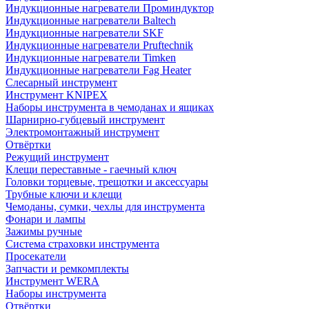
Индукционные нагреватели Проминдуктор
Индукционные нагреватели Baltech
Индукционные нагреватели SKF
Индукционные нагреватели Pruftechnik
Индукционные нагреватели Timken
Индукционные нагреватели Fag Heater
Слесарный инструмент
Инструмент KNIPEX
Наборы инструмента в чемоданах и ящиках
Шарнирно-губцевый инструмент
Электромонтажный инструмент
Отвёртки
Режущий инструмент
Клещи переставные - гаечный ключ
Головки торцевые, трещотки и аксессуары
Трубные ключи и клещи
Чемоданы, сумки, чехлы для инструмента
Фонари и лампы
Зажимы ручные
Система страховки инструмента
Просекатели
Запчасти и ремкомплекты
Инструмент WERA
Наборы инструмента
Отвёртки