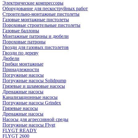
Электрические компрессоры
Оборудование для пескоструйных работ
Строительно-монтажные пистолеты
Газовые монтажные пистолеты
Пороховые строительные пистолеты
Газовые баллоны
Монтажные патроны и дюбели
Пороховые патроны
Гвозди для газовых пистолетов
Гвозди по дереву
Дюбели
Грибки монтажные
Принадлежности
Погружные насосы
Погружные насосы Solidpump
Грязевые и шламовые насосы
Дренажные насосы
Канализационные насосы
Погружные насосы Grindex
Грязевые насосы
Дренажные насосы
Насосы для агрессивной среды
Погружные насосы Flygt
FLYGT READY
FLYGT 2600