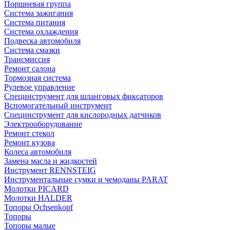
Поршневая группа
Система зажигания
Система питания
Система охлаждения
Подвеска автомобиля
Система смазки
Трансмиссия
Ремонт салона
Тормозная система
Рулевое управление
Специнструмент для шланговых фиксаторов
Вспомогательный инструмент
Специнструмент для кислородных датчиков
Электрооборудование
Ремонт стекол
Ремонт кузова
Колеса автомобиля
Замена масла и жидкостей
Инструмент RENNSTEIG
Инструментальные сумки и чемоданы PARAT
Молотки PICARD
Молотки HALDER
Топоры Ochsenkopf
Топоры
Топоры малые