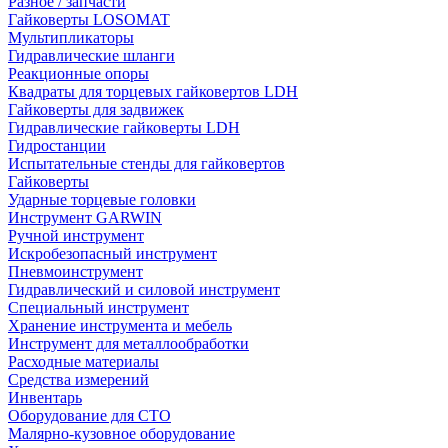
Разное / запчасти
Гайковерты LOSOMAT
Мультипликаторы
Гидравлические шланги
Реакционные опоры
Квадраты для торцевых гайковертов LDH
Гайковерты для задвижек
Гидравлические гайковерты LDH
Гидростанции
Испытательные стенды для гайковертов
Гайковерты
Ударные торцевые головки
Инструмент GARWIN
Ручной инструмент
Искробезопасный инструмент
Пневмоинструмент
Гидравлический и силовой инструмент
Специальный инструмент
Хранение инструмента и мебель
Инструмент для металлообработки
Расходные материалы
Средства измерений
Инвентарь
Оборудование для СТО
Малярно-кузовное оборудование