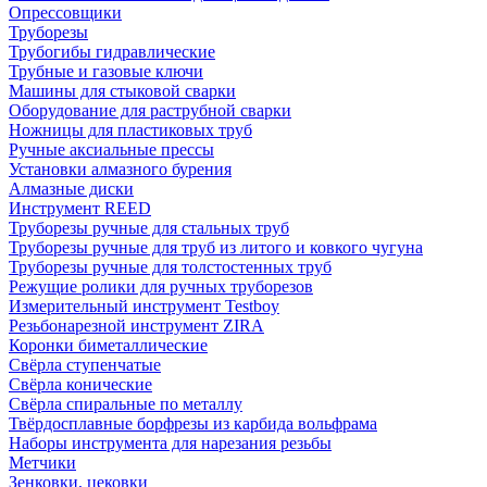
Опрессовщики
Труборезы
Трубогибы гидравлические
Трубные и газовые ключи
Машины для стыковой сварки
Оборудование для раструбной сварки
Ножницы для пластиковых труб
Ручные аксиальные прессы
Установки алмазного бурения
Алмазные диски
Инструмент REED
Труборезы ручные для стальных труб
Труборезы ручные для труб из литого и ковкого чугуна
Труборезы ручные для толстостенных труб
Режущие ролики для ручных труборезов
Измерительный инструмент Testboy
Резьбонарезной инструмент ZIRA
Коронки биметаллические
Свёрла ступенчатые
Свёрла конические
Свёрла спиральные по металлу
Твёрдосплавные борфрезы из карбида вольфрама
Наборы инструмента для нарезания резьбы
Метчики
Зенковки, цековки