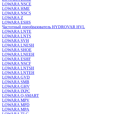
LOWARA NSCE
LOWARA HME
LOWARA NSCS
LOWARA Z
LOWARA ESHS
Частотный преобразователь HYDROVAR HVL
LOWARA LNTE
LOWARA LNTS
LOWARA SVH
LOWARA LNESH
LOWARA SHOE
LOWARA LNEEH
LOWARA ESHF
LOWARA NSCF
LOWARA LNTSH
LOWARA LNTEH
LOWARA GVD
LOWARA SMB
LOWARA GHV
LOWARA IXPС
LOWARA Q-SMART
LOWARA MPV
LOWARA MPD
LOWARA MPA
LOWARA TLC