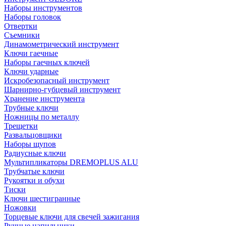
Наборы инструментов
Наборы головок
Отвертки
Съемники
Динамометрический инструмент
Ключи гаечные
Наборы гаечных ключей
Ключи ударные
Искробезопасный инструмент
Шарнирно-губцевый инструмент
Хранение инструмента
Трубные ключи
Ножницы по металлу
Трещетки
Развальцовщики
Наборы щупов
Радиусные ключи
Мультипликаторы DREMOPLUS ALU
Трубчатые ключи
Рукоятки и обухи
Тиски
Ключи шестигранные
Ножовки
Торцевые ключи для свечей зажигания
Ручные напильники