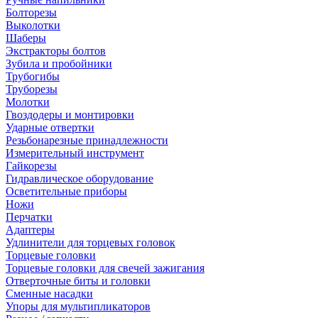
Болторезы
Выколотки
Шаберы
Экстракторы болтов
Зубила и пробойники
Трубогибы
Труборезы
Молотки
Гвоздодеры и монтировки
Ударные отвертки
Резьбонарезные принадлежности
Измерительный инструмент
Гайкорезы
Гидравлическое оборудование
Осветительные приборы
Ножи
Перчатки
Адаптеры
Удлинители для торцевых головок
Торцевые головки
Торцевые головки для свечей зажигания
Отверточные биты и головки
Сменные насадки
Упоры для мультипликаторов