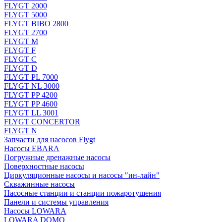
FLYGT 2000
FLYGT 5000
FLYGT BIBO 2800
FLYGT 2700
FLYGT M
FLYGT F
FLYGT C
FLYGT D
FLYGT PL 7000
FLYGT NL 3000
FLYGT PP 4200
FLYGT PP 4600
FLYGT LL 3001
FLYGT CONCERTOR
FLYGT N
Запчасти для насосов Flygt
Насосы EBARA
Погружные дренажные насосы
Поверхностные насосы
Циркуляционные насосы и насосы "ин-лайн"
Скважинные насосы
Насосные станции и станции пожаротушения
Панели и системы управления
Насосы LOWARA
LOWARA DOMO