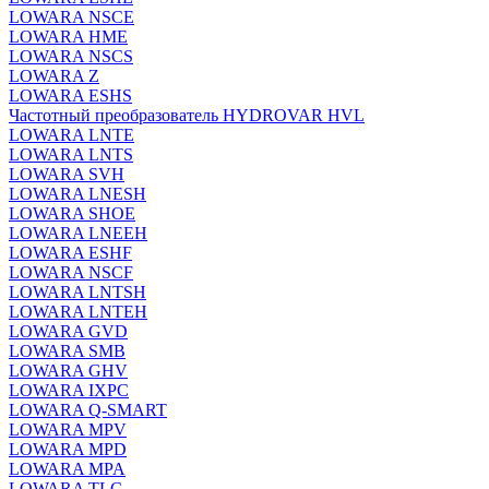
LOWARA NSCE
LOWARA HME
LOWARA NSCS
LOWARA Z
LOWARA ESHS
Частотный преобразователь HYDROVAR HVL
LOWARA LNTE
LOWARA LNTS
LOWARA SVH
LOWARA LNESH
LOWARA SHOE
LOWARA LNEEH
LOWARA ESHF
LOWARA NSCF
LOWARA LNTSH
LOWARA LNTEH
LOWARA GVD
LOWARA SMB
LOWARA GHV
LOWARA IXPС
LOWARA Q-SMART
LOWARA MPV
LOWARA MPD
LOWARA MPA
LOWARA TLC