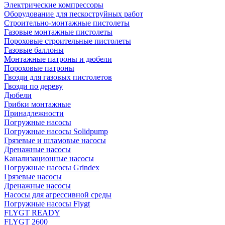
Электрические компрессоры
Оборудование для пескоструйных работ
Строительно-монтажные пистолеты
Газовые монтажные пистолеты
Пороховые строительные пистолеты
Газовые баллоны
Монтажные патроны и дюбели
Пороховые патроны
Гвозди для газовых пистолетов
Гвозди по дереву
Дюбели
Грибки монтажные
Принадлежности
Погружные насосы
Погружные насосы Solidpump
Грязевые и шламовые насосы
Дренажные насосы
Канализационные насосы
Погружные насосы Grindex
Грязевые насосы
Дренажные насосы
Насосы для агрессивной среды
Погружные насосы Flygt
FLYGT READY
FLYGT 2600