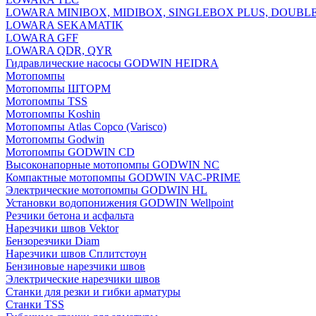
LOWARA MINIBOX, MIDIBOX, SINGLEBOX PLUS, DOUBL
LOWARA SEKAMATIK
LOWARA GFF
LOWARA QDR, QYR
Гидравлические насосы GODWIN HEIDRA
Мотопомпы
Мотопомпы ШТОРМ
Мотопомпы TSS
Мотопомпы Koshin
Мотопомпы Atlas Copco (Varisco)
Мотопомпы Godwin
Мотопомпы GODWIN CD
Высоконапорные мотопомпы GODWIN NC
Компактные мотопомпы GODWIN VAC-PRIME
Электрические мотопомпы GODWIN HL
Установки водопонижения GODWIN Wellpoint
Резчики бетона и асфальта
Нарезчики швов Vektor
Бензорезчики Diam
Нарезчики швов Сплитстоун
Бензиновые нарезчики швов
Электрические нарезчики швов
Станки для резки и гибки арматуры
Станки TSS