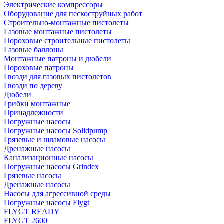
Электрические компрессоры
Оборудование для пескоструйных работ
Строительно-монтажные пистолеты
Газовые монтажные пистолеты
Пороховые строительные пистолеты
Газовые баллоны
Монтажные патроны и дюбели
Пороховые патроны
Гвозди для газовых пистолетов
Гвозди по дереву
Дюбели
Грибки монтажные
Принадлежности
Погружные насосы
Погружные насосы Solidpump
Грязевые и шламовые насосы
Дренажные насосы
Канализационные насосы
Погружные насосы Grindex
Грязевые насосы
Дренажные насосы
Насосы для агрессивной среды
Погружные насосы Flygt
FLYGT READY
FLYGT 2600