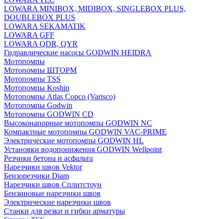
LOWARA MINIBOX, MIDIBOX, SINGLEBOX PLUS,
DOUBLEBOX PLUS
LOWARA SEKAMATIK
LOWARA GFF
LOWARA QDR, QYR
Гидравлические насосы GODWIN HEIDRA
Мотопомпы
Мотопомпы ШТОРМ
Мотопомпы TSS
Мотопомпы Koshin
Мотопомпы Atlas Copco (Varisco)
Мотопомпы Godwin
Мотопомпы GODWIN CD
Высоконапорные мотопомпы GODWIN NC
Компактные мотопомпы GODWIN VAC-PRIME
Электрические мотопомпы GODWIN HL
Установки водопонижения GODWIN Wellpoint
Резчики бетона и асфальта
Нарезчики швов Vektor
Бензорезчики Diam
Нарезчики швов Сплитстоун
Бензиновые нарезчики швов
Электрические нарезчики швов
Станки для резки и гибки арматуры