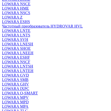
LOWARA NSCE
LOWARA HME
LOWARA NSCS
LOWARA Z
LOWARA ESHS
Частотный преобразователь HYDROVAR HVL
LOWARA LNTE
LOWARA LNTS
LOWARA SVH
LOWARA LNESH
LOWARA SHOE
LOWARA LNEEH
LOWARA ESHF
LOWARA NSCF
LOWARA LNTSH
LOWARA LNTEH
LOWARA GVD
LOWARA SMB
LOWARA GHV
LOWARA IXPС
LOWARA Q-SMART
LOWARA MPV
LOWARA MPD
LOWARA MPA
LOWARA TLC