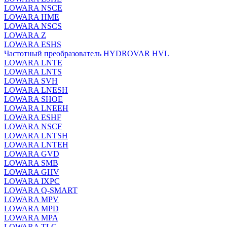
LOWARA NSCE
LOWARA HME
LOWARA NSCS
LOWARA Z
LOWARA ESHS
Частотный преобразователь HYDROVAR HVL
LOWARA LNTE
LOWARA LNTS
LOWARA SVH
LOWARA LNESH
LOWARA SHOE
LOWARA LNEEH
LOWARA ESHF
LOWARA NSCF
LOWARA LNTSH
LOWARA LNTEH
LOWARA GVD
LOWARA SMB
LOWARA GHV
LOWARA IXPС
LOWARA Q-SMART
LOWARA MPV
LOWARA MPD
LOWARA MPA
LOWARA TLC