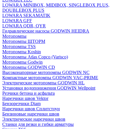
LOWARA MINIBOX, MIDIBOX, SINGLEBOX PLUS,
DOUBLEBOX PLUS
LOWARA SEKAMATIK
LOWARA GFF
LOWARA QDR, QYR
Гидравлические насосы GODWIN HEIDRA
Мотопомпы
Мотопомпы ШТОРМ
Мотопомпы TSS
Мотопомпы Koshin
Мотопомпы Atlas Copco (Varisco)
Мотопомпы Godwin
Мотопомпы GODWIN CD
Высоконапорные мотопомпы GODWIN NC
Компактные мотопомпы GODWIN VAC-PRIME
Электрические мотопомпы GODWIN HL
Установки водопонижения GODWIN Wellpoint
Резчики бетона и асфальта
Нарезчики швов Vektor
Бензорезчики Diam
Нарезчики швов Сплитстоун
Бензиновые нарезчики швов
Электрические нарезчики швов
Станки для резки и гибки арматуры