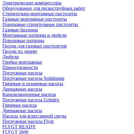
Электрические компрессоры
Оборудование для пескоструйных работ
Строительно-монтажные пистолеты
Газовые монтажные пистолеты
Пороховые строительные пистолеты
Газовые баллоны
Монтажные патроны и дюбели
Пороховые патроны
Гвозди для газовых пистолетов
Гвозди по дереву
Дюбели
Грибки монтажные
Принадлежности
Погружные насосы
Погружные насосы Solidpump
Грязевые и шламовые насосы
Дренажные насосы
Канализационные насосы
Погружные насосы Grindex
Грязевые насосы
Дренажные насосы
Насосы для агрессивной среды
Погружные насосы Flygt
FLYGT READY
FLYGT 2600