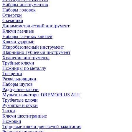
Наборы инструментов
Наборы головок
Отвертки
Съемники
Динамометрический инструмент
Ключи гаечные
Наборы гаечных ключей
Ключи ударные
Искробезопасный инструмент
Шарнирно-губцевый инструмент
Хранение инструмента
Трубные ключи
Ножницы по металлу
Трещетки
Развальцовщики
Наборы щупов
Радиусные ключи
Мультипликаторы DREMOPLUS ALU
Трубчатые ключи
Рукоятки и обухи
Тиски
Ключи шестигранные
Ножовки
Торцевые ключи для свечей зажигания
Ручные напильники