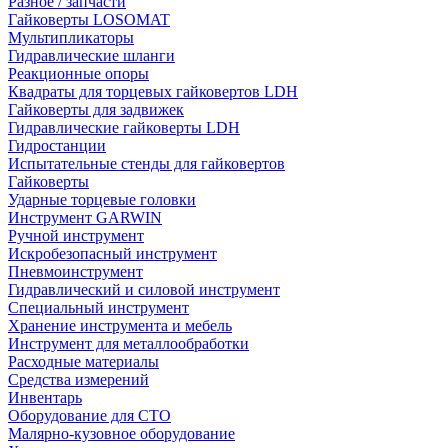
Разное / запчасти
Гайковерты LOSOMAT
Мультипликаторы
Гидравлические шланги
Реакционные опоры
Квадраты для торцевых гайковертов LDH
Гайковерты для задвижек
Гидравлические гайковерты LDH
Гидростанции
Испытательные стенды для гайковертов
Гайковерты
Ударные торцевые головки
Инструмент GARWIN
Ручной инструмент
Искробезопасный инструмент
Пневмоинструмент
Гидравлический и силовой инструмент
Специальный инструмент
Хранение инструмента и мебель
Инструмент для металлообработки
Расходные материалы
Средства измерений
Инвентарь
Оборудование для СТО
Малярно-кузовное оборудование