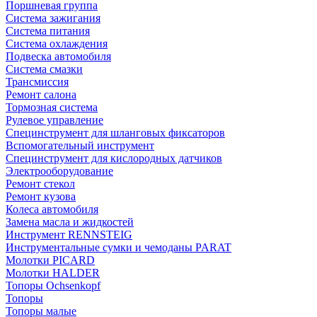
Поршневая группа
Система зажигания
Система питания
Система охлаждения
Подвеска автомобиля
Система смазки
Трансмиссия
Ремонт салона
Тормозная система
Рулевое управление
Специнструмент для шланговых фиксаторов
Вспомогательный инструмент
Специнструмент для кислородных датчиков
Электрооборудование
Ремонт стекол
Ремонт кузова
Колеса автомобиля
Замена масла и жидкостей
Инструмент RENNSTEIG
Инструментальные сумки и чемоданы PARAT
Молотки PICARD
Молотки HALDER
Топоры Ochsenkopf
Топоры
Топоры малые