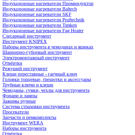
Индукционные нагреватели Проминдуктор
Индукционные нагреватели Baltech
Индукционные нагреватели SKF
Индукционные нагреватели Pruftechnik
Индукционные нагреватели Timken
Индукционные нагреватели Fag Heater
Слесарный инструмент
Инструмент KNIPEX
Наборы инструмента в чемоданах и ящиках
Шарнирно-губцевый инструмент
Электромонтажный инструмент
Отвёртки
Режущий инструмент
Клещи переставные - гаечный ключ
Головки торцевые, трещотки и аксессуары
Трубные ключи и клещи
Чемоданы, сумки, чехлы для инструмента
Фонари и лампы
Зажимы ручные
Система страховки инструмента
Просекатели
Запчасти и ремкомплекты
Инструмент WERA
Наборы инструмента
Отвёртки