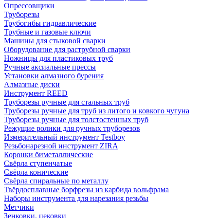
Опрессовщики
Труборезы
Трубогибы гидравлические
Трубные и газовые ключи
Машины для стыковой сварки
Оборудование для раструбной сварки
Ножницы для пластиковых труб
Ручные аксиальные прессы
Установки алмазного бурения
Алмазные диски
Инструмент REED
Труборезы ручные для стальных труб
Труборезы ручные для труб из литого и ковкого чугуна
Труборезы ручные для толстостенных труб
Режущие ролики для ручных труборезов
Измерительный инструмент Testboy
Резьбонарезной инструмент ZIRA
Коронки биметаллические
Свёрла ступенчатые
Свёрла конические
Свёрла спиральные по металлу
Твёрдосплавные борфрезы из карбида вольфрама
Наборы инструмента для нарезания резьбы
Метчики
Зенковки, цековки