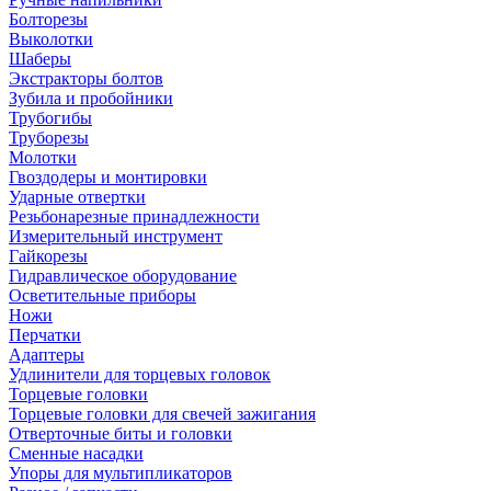
Болторезы
Выколотки
Шаберы
Экстракторы болтов
Зубила и пробойники
Трубогибы
Труборезы
Молотки
Гвоздодеры и монтировки
Ударные отвертки
Резьбонарезные принадлежности
Измерительный инструмент
Гайкорезы
Гидравлическое оборудование
Осветительные приборы
Ножи
Перчатки
Адаптеры
Удлинители для торцевых головок
Торцевые головки
Торцевые головки для свечей зажигания
Отверточные биты и головки
Сменные насадки
Упоры для мультипликаторов