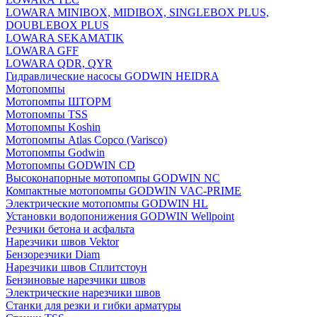
LOWARA MINIBOX, MIDIBOX, SINGLEBOX PLUS,
DOUBLEBOX PLUS
LOWARA SEKAMATIK
LOWARA GFF
LOWARA QDR, QYR
Гидравлические насосы GODWIN HEIDRA
Мотопомпы
Мотопомпы ШТОРМ
Мотопомпы TSS
Мотопомпы Koshin
Мотопомпы Atlas Copco (Varisco)
Мотопомпы Godwin
Мотопомпы GODWIN CD
Высоконапорные мотопомпы GODWIN NC
Компактные мотопомпы GODWIN VAC-PRIME
Электрические мотопомпы GODWIN HL
Установки водопонижения GODWIN Wellpoint
Резчики бетона и асфальта
Нарезчики швов Vektor
Бензорезчики Diam
Нарезчики швов Сплитстоун
Бензиновые нарезчики швов
Электрические нарезчики швов
Станки для резки и гибки арматуры