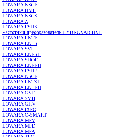
LOWARA NSCE
LOWARA HME
LOWARA NSCS
LOWARA Z
LOWARA ESHS
Частотный преобразователь HYDROVAR HVL
LOWARA LNTE
LOWARA LNTS
LOWARA SVH
LOWARA LNESH
LOWARA SHOE
LOWARA LNEEH
LOWARA ESHF
LOWARA NSCF
LOWARA LNTSH
LOWARA LNTEH
LOWARA GVD
LOWARA SMB
LOWARA GHV
LOWARA IXPС
LOWARA Q-SMART
LOWARA MPV
LOWARA MPD
LOWARA MPA
LOWARA TLC