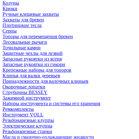
Колуны
Крюки
Ручные клещевые захваты
Захваты для бревен
Плотницкие тесла
Серпы
Топоры для перемещения бревен
Лесовальные рычаги
Точильные камни
Защитные чехлы для лезвий
Запасные рукоятки из ясеня
Запасные рукоятки из гикори
Крепежные наборы для топоров
Клинья для валки деревьев
Принадлежности для валочных клиньев
Окорочные лопатки
Струбцины BESSEY
Зажимной инструмент
Наборы инструмента и системы его хранения
Ремкомплекты
Инструмент VOLL
Резьбонарезные клуппы
Электрические клуппы
Резьбонарезные станки
Масла и смазочно-охлаждающие жидкости