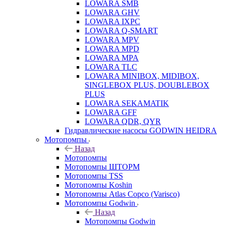
LOWARA SMB
LOWARA GHV
LOWARA IXPС
LOWARA Q-SMART
LOWARA MPV
LOWARA MPD
LOWARA MPA
LOWARA TLC
LOWARA MINIBOX, MIDIBOX,
SINGLEBOX PLUS, DOUBLEBOX
PLUS
LOWARA SEKAMATIK
LOWARA GFF
LOWARA QDR, QYR
Гидравлические насосы GODWIN HEIDRA
Мотопомпы
Назад
Мотопомпы
Мотопомпы ШТОРМ
Мотопомпы TSS
Мотопомпы Koshin
Мотопомпы Atlas Copco (Varisco)
Мотопомпы Godwin
Назад
Мотопомпы Godwin