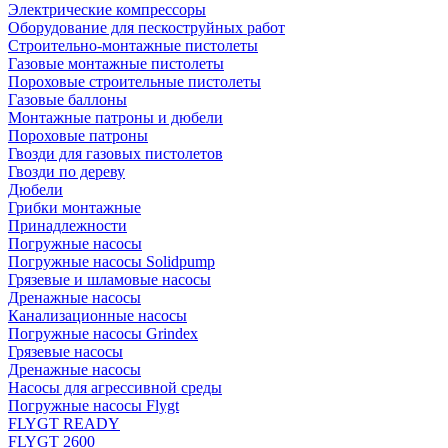
Электрические компрессоры
Оборудование для пескоструйных работ
Строительно-монтажные пистолеты
Газовые монтажные пистолеты
Пороховые строительные пистолеты
Газовые баллоны
Монтажные патроны и дюбели
Пороховые патроны
Гвозди для газовых пистолетов
Гвозди по дереву
Дюбели
Грибки монтажные
Принадлежности
Погружные насосы
Погружные насосы Solidpump
Грязевые и шламовые насосы
Дренажные насосы
Канализационные насосы
Погружные насосы Grindex
Грязевые насосы
Дренажные насосы
Насосы для агрессивной среды
Погружные насосы Flygt
FLYGT READY
FLYGT 2600