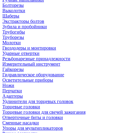
Болторезы
Выколотки
Шаберы
Экстракторы болтов
Зубила и пробойники
Трубогибы
Труборезы
Молотки
Гвоздодеры и монтировки
Ударные отвертки
Резьбонарезные принадлежности
Измерительный инструмент
Гайкорезы
Гидравлическое оборудование
Осветительные приборы
Ножи
Перчатки
Адаптеры
Удлинители для торцевых головок
Торцевые головки
Торцевые головки для свечей зажигания
Отверточные биты и головки
Сменные насадки
Упоры для мультипликаторов