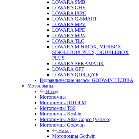
LOWARA SMB
LOWARA GHV
LOWARA IXPС
LOWARA Q-SMART
LOWARA MPV
LOWARA MPD
LOWARA MPA
LOWARA TLC
LOWARA MINIBOX, MIDIBOX,
SINGLEBOX PLUS, DOUBLEBOX
PLUS
LOWARA SEKAMATIK
LOWARA GFF
LOWARA QDR, QYR
Гидравлические насосы GODWIN HEIDRA
Мотопомпы
Назад
Мотопомпы
Мотопомпы ШТОРМ
Мотопомпы TSS
Мотопомпы Koshin
Мотопомпы Atlas Copco (Varisco)
Мотопомпы Godwin
Назад
Мотопомпы Godwin