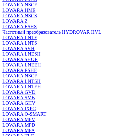
LOWARA NSCE
LOWARA HME
LOWARA NSCS
LOWARA Z
LOWARA ESHS
Частотный преобразователь HYDROVAR HVL
LOWARA LNTE
LOWARA LNTS
LOWARA SVH
LOWARA LNESH
LOWARA SHOE
LOWARA LNEEH
LOWARA ESHF
LOWARA NSCF
LOWARA LNTSH
LOWARA LNTEH
LOWARA GVD
LOWARA SMB
LOWARA GHV
LOWARA IXPС
LOWARA Q-SMART
LOWARA MPV
LOWARA MPD
LOWARA MPA
LOWARA TLC