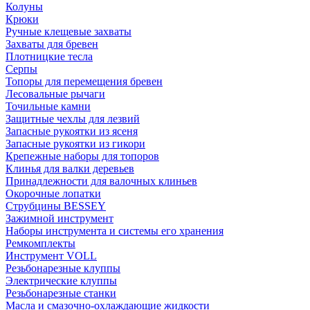
Колуны
Крюки
Ручные клещевые захваты
Захваты для бревен
Плотницкие тесла
Серпы
Топоры для перемещения бревен
Лесовальные рычаги
Точильные камни
Защитные чехлы для лезвий
Запасные рукоятки из ясеня
Запасные рукоятки из гикори
Крепежные наборы для топоров
Клинья для валки деревьев
Принадлежности для валочных клиньев
Окорочные лопатки
Струбцины BESSEY
Зажимной инструмент
Наборы инструмента и системы его хранения
Ремкомплекты
Инструмент VOLL
Резьбонарезные клуппы
Электрические клуппы
Резьбонарезные станки
Масла и смазочно-охлаждающие жидкости