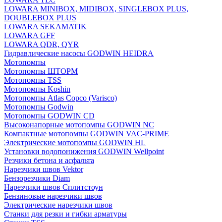
LOWARA MINIBOX, MIDIBOX, SINGLEBOX PLUS,
DOUBLEBOX PLUS
LOWARA SEKAMATIK
LOWARA GFF
LOWARA QDR, QYR
Гидравлические насосы GODWIN HEIDRA
Мотопомпы
Мотопомпы ШТОРМ
Мотопомпы TSS
Мотопомпы Koshin
Мотопомпы Atlas Copco (Varisco)
Мотопомпы Godwin
Мотопомпы GODWIN CD
Высоконапорные мотопомпы GODWIN NC
Компактные мотопомпы GODWIN VAC-PRIME
Электрические мотопомпы GODWIN HL
Установки водопонижения GODWIN Wellpoint
Резчики бетона и асфальта
Нарезчики швов Vektor
Бензорезчики Diam
Нарезчики швов Сплитстоун
Бензиновые нарезчики швов
Электрические нарезчики швов
Станки для резки и гибки арматуры