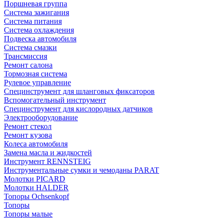
Поршневая группа
Система зажигания
Система питания
Система охлаждения
Подвеска автомобиля
Система смазки
Трансмиссия
Ремонт салона
Тормозная система
Рулевое управление
Специнструмент для шланговых фиксаторов
Вспомогательный инструмент
Специнструмент для кислородных датчиков
Электрооборудование
Ремонт стекол
Ремонт кузова
Колеса автомобиля
Замена масла и жидкостей
Инструмент RENNSTEIG
Инструментальные сумки и чемоданы PARAT
Молотки PICARD
Молотки HALDER
Топоры Ochsenkopf
Топоры
Топоры малые