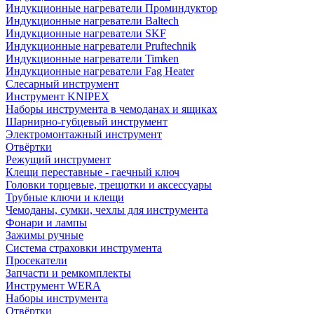
Индукционные нагреватели Проминдуктор
Индукционные нагреватели Baltech
Индукционные нагреватели SKF
Индукционные нагреватели Pruftechnik
Индукционные нагреватели Timken
Индукционные нагреватели Fag Heater
Слесарный инструмент
Инструмент KNIPEX
Наборы инструмента в чемоданах и ящиках
Шарнирно-губцевый инструмент
Электромонтажный инструмент
Отвёртки
Режущий инструмент
Клещи переставные - гаечный ключ
Головки торцевые, трещотки и аксессуары
Трубные ключи и клещи
Чемоданы, сумки, чехлы для инструмента
Фонари и лампы
Зажимы ручные
Система страховки инструмента
Просекатели
Запчасти и ремкомплекты
Инструмент WERA
Наборы инструмента
Отвёртки