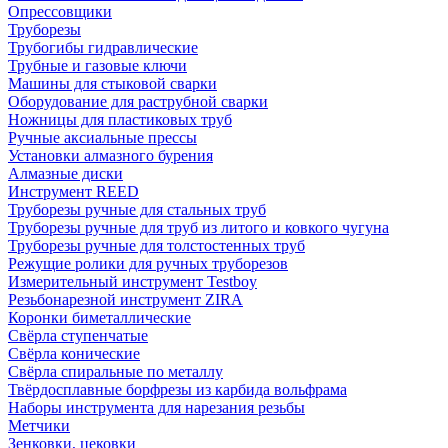
Опрессовщики
Труборезы
Трубогибы гидравлические
Трубные и газовые ключи
Машины для стыковой сварки
Оборудование для раструбной сварки
Ножницы для пластиковых труб
Ручные аксиальные прессы
Установки алмазного бурения
Алмазные диски
Инструмент REED
Труборезы ручные для стальных труб
Труборезы ручные для труб из литого и ковкого чугуна
Труборезы ручные для толстостенных труб
Режущие ролики для ручных труборезов
Измерительный инструмент Testboy
Резьбонарезной инструмент ZIRA
Коронки биметаллические
Свёрла ступенчатые
Свёрла конические
Свёрла спиральные по металлу
Твёрдосплавные борфрезы из карбида вольфрама
Наборы инструмента для нарезания резьбы
Метчики
Зенковки, цековки