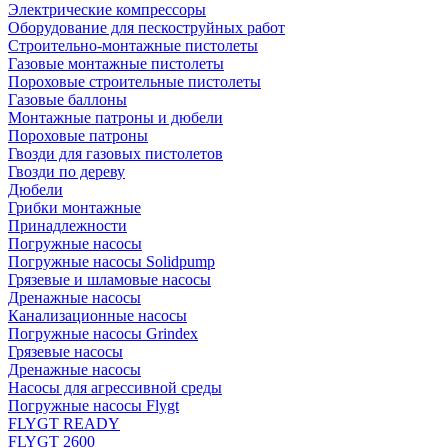
Электрические компрессоры
Оборудование для пескоструйных работ
Строительно-монтажные пистолеты
Газовые монтажные пистолеты
Пороховые строительные пистолеты
Газовые баллоны
Монтажные патроны и дюбели
Пороховые патроны
Гвозди для газовых пистолетов
Гвозди по дереву
Дюбели
Грибки монтажные
Принадлежности
Погружные насосы
Погружные насосы Solidpump
Грязевые и шламовые насосы
Дренажные насосы
Канализационные насосы
Погружные насосы Grindex
Грязевые насосы
Дренажные насосы
Насосы для агрессивной среды
Погружные насосы Flygt
FLYGT READY
FLYGT 2600