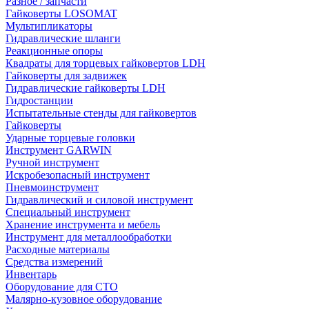
Разное / запчасти
Гайковерты LOSOMAT
Мультипликаторы
Гидравлические шланги
Реакционные опоры
Квадраты для торцевых гайковертов LDH
Гайковерты для задвижек
Гидравлические гайковерты LDH
Гидростанции
Испытательные стенды для гайковертов
Гайковерты
Ударные торцевые головки
Инструмент GARWIN
Ручной инструмент
Искробезопасный инструмент
Пневмоинструмент
Гидравлический и силовой инструмент
Специальный инструмент
Хранение инструмента и мебель
Инструмент для металлообработки
Расходные материалы
Средства измерений
Инвентарь
Оборудование для СТО
Малярно-кузовное оборудование