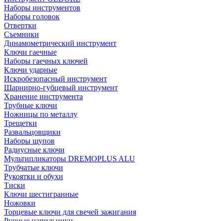
Наборы инструментов
Наборы головок
Отвертки
Съемники
Динамометрический инструмент
Ключи гаечные
Наборы гаечных ключей
Ключи ударные
Искробезопасный инструмент
Шарнирно-губцевый инструмент
Хранение инструмента
Трубные ключи
Ножницы по металлу
Трещетки
Развальцовщики
Наборы щупов
Радиусные ключи
Мультипликаторы DREMOPLUS ALU
Трубчатые ключи
Рукоятки и обухи
Тиски
Ключи шестигранные
Ножовки
Торцевые ключи для свечей зажигания
Ручные напильники