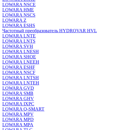
LOWARA NSCE
LOWARA HME
LOWARA NSCS
LOWARA Z
LOWARA ESHS
Частотный преобразователь HYDROVAR HVL
LOWARA LNTE
LOWARA LNTS
LOWARA SVH
LOWARA LNESH
LOWARA SHOE
LOWARA LNEEH
LOWARA ESHF
LOWARA NSCF
LOWARA LNTSH
LOWARA LNTEH
LOWARA GVD
LOWARA SMB
LOWARA GHV
LOWARA IXPС
LOWARA Q-SMART
LOWARA MPV
LOWARA MPD
LOWARA MPA
LOWARA TLC