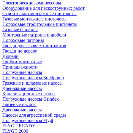
Электрические компрессоры
Оборудование для пескоструйных работ
Строительно-монтажные пистолеты
Газовые монтажные пистолеты
Пороховые строительные пистолеты
Газовые баллоны
Монтажные патроны и дюбели
Пороховые патроны
Гвозди для газовых пистолетов
Гвозди по дереву
Дюбели
Грибки монтажные
Принадлежности
Погружные насосы
Погружные насосы Solidpump
Грязевые и шламовые насосы
Дренажные насосы
Канализационные насосы
Погружные насосы Grindex
Грязевые насосы
Дренажные насосы
Насосы для агрессивной среды
Погружные насосы Flygt
FLYGT READY
FLYGT 2600