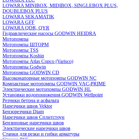
LOWARA MINIBOX, MIDIBOX, SINGLEBOX PLUS,
DOUBLEBOX PLUS
LOWARA SEKAMATIK
LOWARA GFF
LOWARA QDR, QYR
Гидравлические насосы GODWIN HEIDRA
Мотопомпы
Мотопомпы ШТОРМ
Мотопомпы TSS
Мотопомпы Koshin
Мотопомпы Atlas Copco (Varisco)
Мотопомпы Godwin
Мотопомпы GODWIN CD
Высоконапорные мотопомпы GODWIN NC
Компактные мотопомпы GODWIN VAC-PRIME
Электрические мотопомпы GODWIN HL
Установки водопонижения GODWIN Wellpoint
Резчики бетона и асфальта
Нарезчики швов Vektor
Бензорезчики Diam
Нарезчики швов Сплитстоун
Бензиновые нарезчики швов
Электрические нарезчики швов
Станки для резки и гибки арматуры