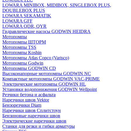
LOWARA MINIBOX, MIDIBOX, SINGLEBOX PLUS,
DOUBLEBOX PLUS
LOWARA SEKAMATIK
LOWARA GFF
LOWARA QDR, QYR
Гидравлические насосы GODWIN HEIDRA
Мотопомпы
Мотопомпы ШТОРМ
Мотопомпы TSS
Мотопомпы Koshin
Мотопомпы Atlas Copco (Varisco)
Мотопомпы Godwin
Мотопомпы GODWIN CD
Высоконапорные мотопомпы GODWIN NC
Компактные мотопомпы GODWIN VAC-PRIME
Электрические мотопомпы GODWIN HL
Установки водопонижения GODWIN Wellpoint
Резчики бетона и асфальта
Нарезчики швов Vektor
Бензорезчики Diam
Нарезчики швов Сплитстоун
Бензиновые нарезчики швов
Электрические нарезчики швов
Станки для резки и гибки арматуры