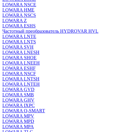
LOWARA NSCE
LOWARA HME
LOWARA NSCS
LOWARA Z
LOWARA ESHS
Частотный преобразователь HYDROVAR HVL
LOWARA LNTE
LOWARA LNTS
LOWARA SVH
LOWARA LNESH
LOWARA SHOE
LOWARA LNEEH
LOWARA ESHF
LOWARA NSCF
LOWARA LNTSH
LOWARA LNTEH
LOWARA GVD
LOWARA SMB
LOWARA GHV
LOWARA IXPС
LOWARA Q-SMART
LOWARA MPV
LOWARA MPD
LOWARA MPA
LOWARA TLC