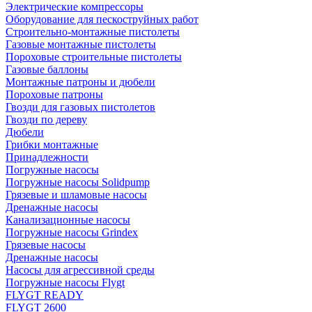
Электрические компрессоры
Оборудование для пескоструйных работ
Строительно-монтажные пистолеты
Газовые монтажные пистолеты
Пороховые строительные пистолеты
Газовые баллоны
Монтажные патроны и дюбели
Пороховые патроны
Гвозди для газовых пистолетов
Гвозди по дереву
Дюбели
Грибки монтажные
Принадлежности
Погружные насосы
Погружные насосы Solidpump
Грязевые и шламовые насосы
Дренажные насосы
Канализационные насосы
Погружные насосы Grindex
Грязевые насосы
Дренажные насосы
Насосы для агрессивной среды
Погружные насосы Flygt
FLYGT READY
FLYGT 2600