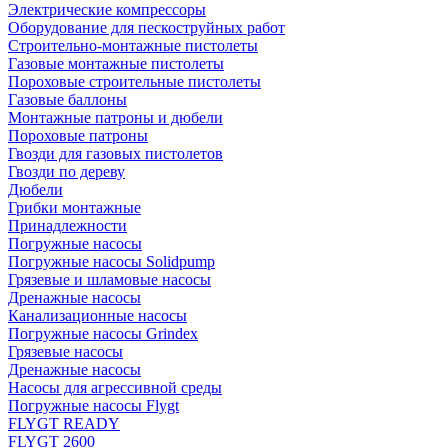
Электрические компрессоры
Оборудование для пескоструйных работ
Строительно-монтажные пистолеты
Газовые монтажные пистолеты
Пороховые строительные пистолеты
Газовые баллоны
Монтажные патроны и дюбели
Пороховые патроны
Гвозди для газовых пистолетов
Гвозди по дереву
Дюбели
Грибки монтажные
Принадлежности
Погружные насосы
Погружные насосы Solidpump
Грязевые и шламовые насосы
Дренажные насосы
Канализационные насосы
Погружные насосы Grindex
Грязевые насосы
Дренажные насосы
Насосы для агрессивной среды
Погружные насосы Flygt
FLYGT READY
FLYGT 2600