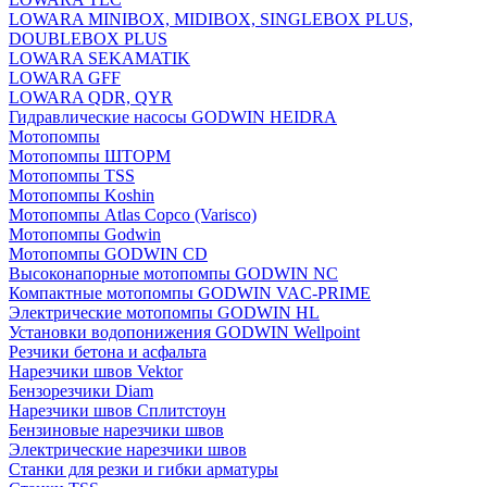
LOWARA MINIBOX, MIDIBOX, SINGLEBOX PLUS,
DOUBLEBOX PLUS
LOWARA SEKAMATIK
LOWARA GFF
LOWARA QDR, QYR
Гидравлические насосы GODWIN HEIDRA
Мотопомпы
Мотопомпы ШТОРМ
Мотопомпы TSS
Мотопомпы Koshin
Мотопомпы Atlas Copco (Varisco)
Мотопомпы Godwin
Мотопомпы GODWIN CD
Высоконапорные мотопомпы GODWIN NC
Компактные мотопомпы GODWIN VAC-PRIME
Электрические мотопомпы GODWIN HL
Установки водопонижения GODWIN Wellpoint
Резчики бетона и асфальта
Нарезчики швов Vektor
Бензорезчики Diam
Нарезчики швов Сплитстоун
Бензиновые нарезчики швов
Электрические нарезчики швов
Станки для резки и гибки арматуры