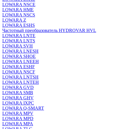
LOWARA NSCE
LOWARA HME
LOWARA NSCS
LOWARA Z
LOWARA ESHS
Частотный преобразователь HYDROVAR HVL
LOWARA LNTE
LOWARA LNTS
LOWARA SVH
LOWARA LNESH
LOWARA SHOE
LOWARA LNEEH
LOWARA ESHF
LOWARA NSCF
LOWARA LNTSH
LOWARA LNTEH
LOWARA GVD
LOWARA SMB
LOWARA GHV
LOWARA IXPС
LOWARA Q-SMART
LOWARA MPV
LOWARA MPD
LOWARA MPA
LOWARA TLC