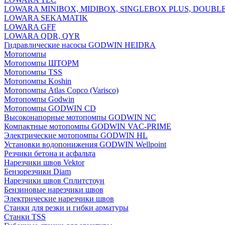
LOWARA MINIBOX, MIDIBOX, SINGLEBOX PLUS, DOUBL
LOWARA SEKAMATIK
LOWARA GFF
LOWARA QDR, QYR
Гидравлические насосы GODWIN HEIDRA
Мотопомпы
Мотопомпы ШТОРМ
Мотопомпы TSS
Мотопомпы Koshin
Мотопомпы Atlas Copco (Varisco)
Мотопомпы Godwin
Мотопомпы GODWIN CD
Высоконапорные мотопомпы GODWIN NC
Компактные мотопомпы GODWIN VAC-PRIME
Электрические мотопомпы GODWIN HL
Установки водопонижения GODWIN Wellpoint
Резчики бетона и асфальта
Нарезчики швов Vektor
Бензорезчики Diam
Нарезчики швов Сплитстоун
Бензиновые нарезчики швов
Электрические нарезчики швов
Станки для резки и гибки арматуры
Станки TSS