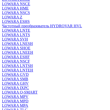
LOWARA NSCE
LOWARA HME
LOWARA NSCS
LOWARA Z
LOWARA ESHS
Частотный преобразователь HYDROVAR HVL
LOWARA LNTE
LOWARA LNTS
LOWARA SVH
LOWARA LNESH
LOWARA SHOE
LOWARA LNEEH
LOWARA ESHF
LOWARA NSCF
LOWARA LNTSH
LOWARA LNTEH
LOWARA GVD
LOWARA SMB
LOWARA GHV
LOWARA IXPС
LOWARA Q-SMART
LOWARA MPV
LOWARA MPD
LOWARA MPA
LOWARA TLC