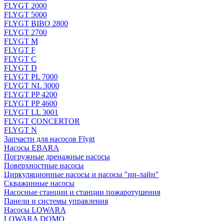
FLYGT 2000
FLYGT 5000
FLYGT BIBO 2800
FLYGT 2700
FLYGT M
FLYGT F
FLYGT C
FLYGT D
FLYGT PL 7000
FLYGT NL 3000
FLYGT PP 4200
FLYGT PP 4600
FLYGT LL 3001
FLYGT CONCERTOR
FLYGT N
Запчасти для насосов Flygt
Насосы EBARA
Погружные дренажные насосы
Поверхностные насосы
Циркуляционные насосы и насосы "ин-лайн"
Скважинные насосы
Насосные станции и станции пожаротушения
Панели и системы управления
Насосы LOWARA
LOWARA DOMO