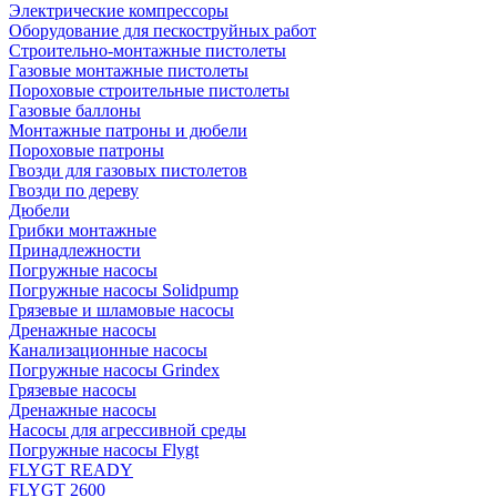
Электрические компрессоры
Оборудование для пескоструйных работ
Строительно-монтажные пистолеты
Газовые монтажные пистолеты
Пороховые строительные пистолеты
Газовые баллоны
Монтажные патроны и дюбели
Пороховые патроны
Гвозди для газовых пистолетов
Гвозди по дереву
Дюбели
Грибки монтажные
Принадлежности
Погружные насосы
Погружные насосы Solidpump
Грязевые и шламовые насосы
Дренажные насосы
Канализационные насосы
Погружные насосы Grindex
Грязевые насосы
Дренажные насосы
Насосы для агрессивной среды
Погружные насосы Flygt
FLYGT READY
FLYGT 2600