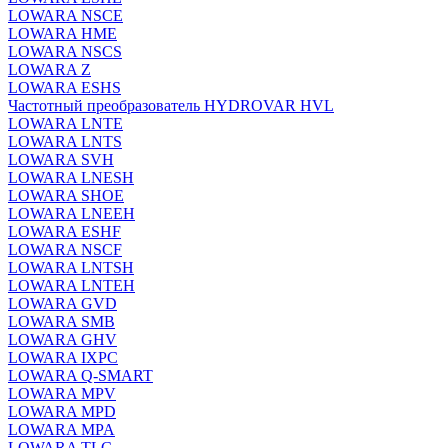
LOWARA NSCE
LOWARA HME
LOWARA NSCS
LOWARA Z
LOWARA ESHS
Частотный преобразователь HYDROVAR HVL
LOWARA LNTE
LOWARA LNTS
LOWARA SVH
LOWARA LNESH
LOWARA SHOE
LOWARA LNEEH
LOWARA ESHF
LOWARA NSCF
LOWARA LNTSH
LOWARA LNTEH
LOWARA GVD
LOWARA SMB
LOWARA GHV
LOWARA IXPС
LOWARA Q-SMART
LOWARA MPV
LOWARA MPD
LOWARA MPA
LOWARA TLC