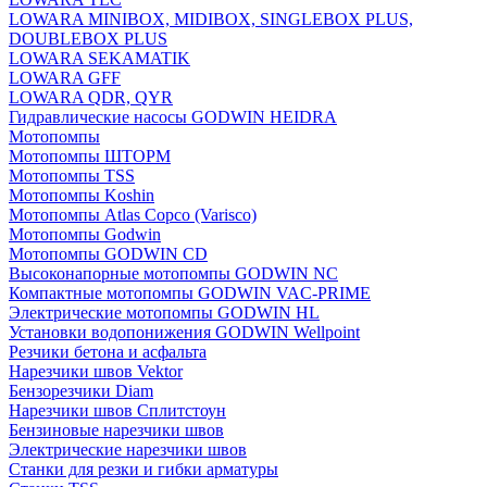
LOWARA MINIBOX, MIDIBOX, SINGLEBOX PLUS,
DOUBLEBOX PLUS
LOWARA SEKAMATIK
LOWARA GFF
LOWARA QDR, QYR
Гидравлические насосы GODWIN HEIDRA
Мотопомпы
Мотопомпы ШТОРМ
Мотопомпы TSS
Мотопомпы Koshin
Мотопомпы Atlas Copco (Varisco)
Мотопомпы Godwin
Мотопомпы GODWIN CD
Высоконапорные мотопомпы GODWIN NC
Компактные мотопомпы GODWIN VAC-PRIME
Электрические мотопомпы GODWIN HL
Установки водопонижения GODWIN Wellpoint
Резчики бетона и асфальта
Нарезчики швов Vektor
Бензорезчики Diam
Нарезчики швов Сплитстоун
Бензиновые нарезчики швов
Электрические нарезчики швов
Станки для резки и гибки арматуры