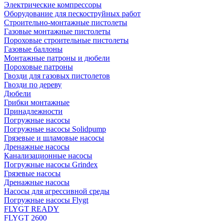
Электрические компрессоры
Оборудование для пескоструйных работ
Строительно-монтажные пистолеты
Газовые монтажные пистолеты
Пороховые строительные пистолеты
Газовые баллоны
Монтажные патроны и дюбели
Пороховые патроны
Гвозди для газовых пистолетов
Гвозди по дереву
Дюбели
Грибки монтажные
Принадлежности
Погружные насосы
Погружные насосы Solidpump
Грязевые и шламовые насосы
Дренажные насосы
Канализационные насосы
Погружные насосы Grindex
Грязевые насосы
Дренажные насосы
Насосы для агрессивной среды
Погружные насосы Flygt
FLYGT READY
FLYGT 2600