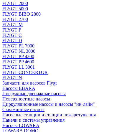
FLYGT 2000
FLYGT 5000
FLYGT BIBO 2800
FLYGT 2700
FLYGT M
FLYGT F
FLYGT C
FLYGT D
FLYGT PL 7000
FLYGT NL 3000
FLYGT PP 4200
FLYGT PP 4600
FLYGT LL 3001
FLYGT CONCERTOR
FLYGT N
Запчасти для насосов Flygt
Насосы EBARA
Погружные дренажные насосы
Поверхностные насосы
Циркуляционные насосы и насосы "ин-лайн"
Скважинные насосы
Насосные станции и станции пожаротушения
Панели и системы управления
Насосы LOWARA
LOWARA DOMO