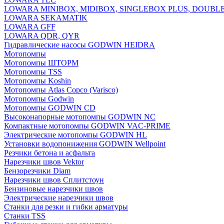
LOWARA MINIBOX, MIDIBOX, SINGLEBOX PLUS, DOUBL
LOWARA SEKAMATIK
LOWARA GFF
LOWARA QDR, QYR
Гидравлические насосы GODWIN HEIDRA
Мотопомпы
Мотопомпы ШТОРМ
Мотопомпы TSS
Мотопомпы Koshin
Мотопомпы Atlas Copco (Varisco)
Мотопомпы Godwin
Мотопомпы GODWIN CD
Высоконапорные мотопомпы GODWIN NC
Компактные мотопомпы GODWIN VAC-PRIME
Электрические мотопомпы GODWIN HL
Установки водопонижения GODWIN Wellpoint
Резчики бетона и асфальта
Нарезчики швов Vektor
Бензорезчики Diam
Нарезчики швов Сплитстоун
Бензиновые нарезчики швов
Электрические нарезчики швов
Станки для резки и гибки арматуры
Станки TSS