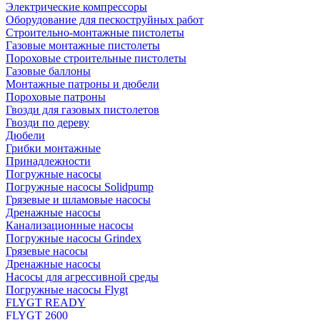
Электрические компрессоры
Оборудование для пескоструйных работ
Строительно-монтажные пистолеты
Газовые монтажные пистолеты
Пороховые строительные пистолеты
Газовые баллоны
Монтажные патроны и дюбели
Пороховые патроны
Гвозди для газовых пистолетов
Гвозди по дереву
Дюбели
Грибки монтажные
Принадлежности
Погружные насосы
Погружные насосы Solidpump
Грязевые и шламовые насосы
Дренажные насосы
Канализационные насосы
Погружные насосы Grindex
Грязевые насосы
Дренажные насосы
Насосы для агрессивной среды
Погружные насосы Flygt
FLYGT READY
FLYGT 2600