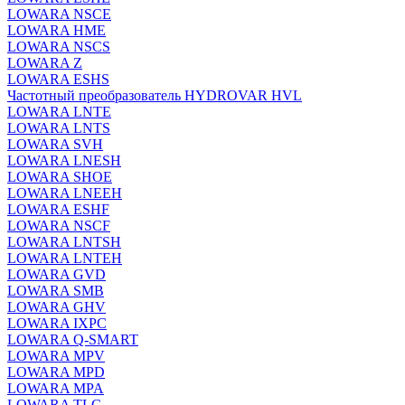
LOWARA NSCE
LOWARA HME
LOWARA NSCS
LOWARA Z
LOWARA ESHS
Частотный преобразователь HYDROVAR HVL
LOWARA LNTE
LOWARA LNTS
LOWARA SVH
LOWARA LNESH
LOWARA SHOE
LOWARA LNEEH
LOWARA ESHF
LOWARA NSCF
LOWARA LNTSH
LOWARA LNTEH
LOWARA GVD
LOWARA SMB
LOWARA GHV
LOWARA IXPС
LOWARA Q-SMART
LOWARA MPV
LOWARA MPD
LOWARA MPA
LOWARA TLC