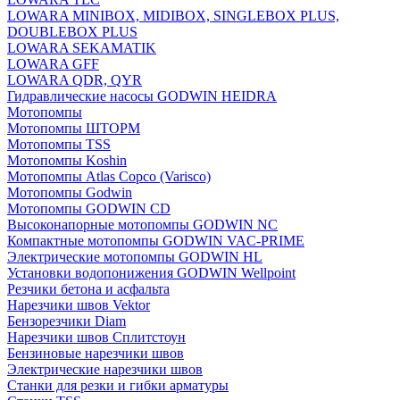
LOWARA MINIBOX, MIDIBOX, SINGLEBOX PLUS,
DOUBLEBOX PLUS
LOWARA SEKAMATIK
LOWARA GFF
LOWARA QDR, QYR
Гидравлические насосы GODWIN HEIDRA
Мотопомпы
Мотопомпы ШТОРМ
Мотопомпы TSS
Мотопомпы Koshin
Мотопомпы Atlas Copco (Varisco)
Мотопомпы Godwin
Мотопомпы GODWIN CD
Высоконапорные мотопомпы GODWIN NC
Компактные мотопомпы GODWIN VAC-PRIME
Электрические мотопомпы GODWIN HL
Установки водопонижения GODWIN Wellpoint
Резчики бетона и асфальта
Нарезчики швов Vektor
Бензорезчики Diam
Нарезчики швов Сплитстоун
Бензиновые нарезчики швов
Электрические нарезчики швов
Станки для резки и гибки арматуры