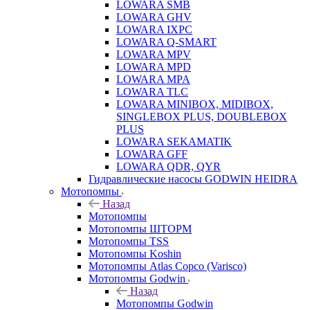
LOWARA SMB
LOWARA GHV
LOWARA IXPС
LOWARA Q-SMART
LOWARA MPV
LOWARA MPD
LOWARA MPA
LOWARA TLC
LOWARA MINIBOX, MIDIBOX,
SINGLEBOX PLUS, DOUBLEBOX
PLUS
LOWARA SEKAMATIK
LOWARA GFF
LOWARA QDR, QYR
Гидравлические насосы GODWIN HEIDRA
Мотопомпы
Назад
Мотопомпы
Мотопомпы ШТОРМ
Мотопомпы TSS
Мотопомпы Koshin
Мотопомпы Atlas Copco (Varisco)
Мотопомпы Godwin
Назад
Мотопомпы Godwin