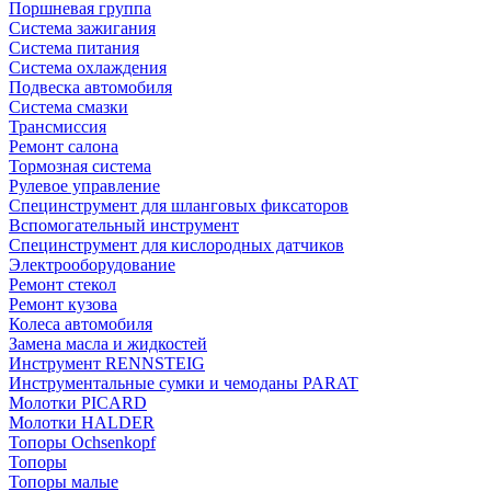
Поршневая группа
Система зажигания
Система питания
Система охлаждения
Подвеска автомобиля
Система смазки
Трансмиссия
Ремонт салона
Тормозная система
Рулевое управление
Специнструмент для шланговых фиксаторов
Вспомогательный инструмент
Специнструмент для кислородных датчиков
Электрооборудование
Ремонт стекол
Ремонт кузова
Колеса автомобиля
Замена масла и жидкостей
Инструмент RENNSTEIG
Инструментальные сумки и чемоданы PARAT
Молотки PICARD
Молотки HALDER
Топоры Ochsenkopf
Топоры
Топоры малые