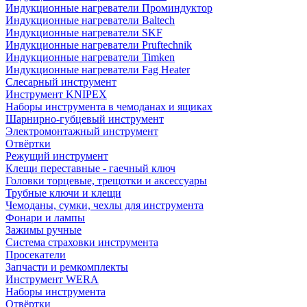
Индукционные нагреватели Проминдуктор
Индукционные нагреватели Baltech
Индукционные нагреватели SKF
Индукционные нагреватели Pruftechnik
Индукционные нагреватели Timken
Индукционные нагреватели Fag Heater
Слесарный инструмент
Инструмент KNIPEX
Наборы инструмента в чемоданах и ящиках
Шарнирно-губцевый инструмент
Электромонтажный инструмент
Отвёртки
Режущий инструмент
Клещи переставные - гаечный ключ
Головки торцевые, трещотки и аксессуары
Трубные ключи и клещи
Чемоданы, сумки, чехлы для инструмента
Фонари и лампы
Зажимы ручные
Система страховки инструмента
Просекатели
Запчасти и ремкомплекты
Инструмент WERA
Наборы инструмента
Отвёртки