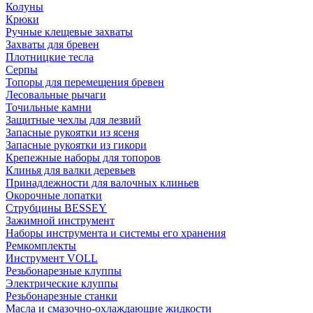
Колуны
Крюки
Ручные клещевые захваты
Захваты для бревен
Плотницкие тесла
Серпы
Топоры для перемещения бревен
Лесовальные рычаги
Точильные камни
Защитные чехлы для лезвий
Запасные рукоятки из ясеня
Запасные рукоятки из гикори
Крепежные наборы для топоров
Клинья для валки деревьев
Принадлежности для валочных клиньев
Окорочные лопатки
Струбцины BESSEY
Зажимной инструмент
Наборы инструмента и системы его хранения
Ремкомплекты
Инструмент VOLL
Резьбонарезные клуппы
Электрические клуппы
Резьбонарезные станки
Масла и смазочно-охлаждающие жидкости