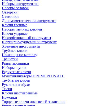
Наборы инструментов
Наборы головок
Отвертки
Съемники
Динамометрический инструмент
Ключи гаечные
Наборы гаечных ключей
Ключи ударные
Искробезопасный инструмент
Шарнирно-губцевый инструмент
Хранение инструмента
Трубные ключи
Ножницы по металлу
Трещетки
Развальцовщики
Наборы щупов
Радиусные ключи
Мультипликаторы DREMOPLUS ALU
Трубчатые ключи
Рукоятки и обухи
Тиски
Ключи шестигранные
Ножовки
Торцевые ключи для свечей зажигания
Ручные напильники