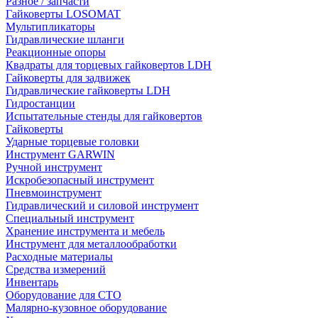
Разное / запчасти
Гайковерты LOSOMAT
Мультипликаторы
Гидравлические шланги
Реакционные опоры
Квадраты для торцевых гайковертов LDH
Гайковерты для задвижек
Гидравлические гайковерты LDH
Гидростанции
Испытательные стенды для гайковертов
Гайковерты
Ударные торцевые головки
Инструмент GARWIN
Ручной инструмент
Искробезопасный инструмент
Пневмоинструмент
Гидравлический и силовой инструмент
Специальный инструмент
Хранение инструмента и мебель
Инструмент для металлообработки
Расходные материалы
Средства измерений
Инвентарь
Оборудование для СТО
Малярно-кузовное оборудование