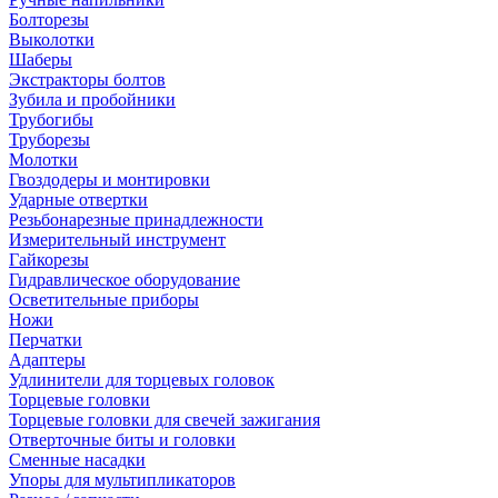
Болторезы
Выколотки
Шаберы
Экстракторы болтов
Зубила и пробойники
Трубогибы
Труборезы
Молотки
Гвоздодеры и монтировки
Ударные отвертки
Резьбонарезные принадлежности
Измерительный инструмент
Гайкорезы
Гидравлическое оборудование
Осветительные приборы
Ножи
Перчатки
Адаптеры
Удлинители для торцевых головок
Торцевые головки
Торцевые головки для свечей зажигания
Отверточные биты и головки
Сменные насадки
Упоры для мультипликаторов