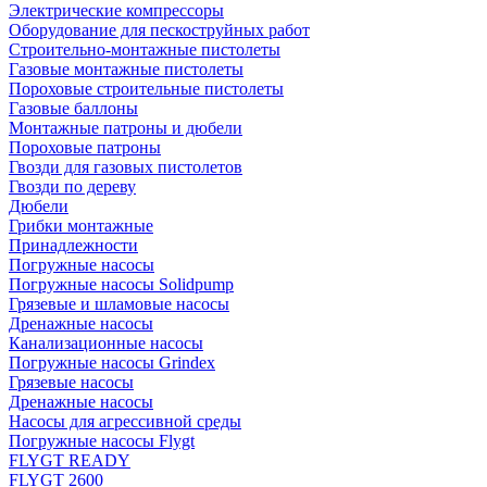
Электрические компрессоры
Оборудование для пескоструйных работ
Строительно-монтажные пистолеты
Газовые монтажные пистолеты
Пороховые строительные пистолеты
Газовые баллоны
Монтажные патроны и дюбели
Пороховые патроны
Гвозди для газовых пистолетов
Гвозди по дереву
Дюбели
Грибки монтажные
Принадлежности
Погружные насосы
Погружные насосы Solidpump
Грязевые и шламовые насосы
Дренажные насосы
Канализационные насосы
Погружные насосы Grindex
Грязевые насосы
Дренажные насосы
Насосы для агрессивной среды
Погружные насосы Flygt
FLYGT READY
FLYGT 2600