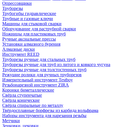
Опрессовщики
Труборезы
Трубогибы гидравлические
Трубные и газовые ключи
Машины для стыковой сварки
Оборудование для раструбной сварки
Ножницы для пластиковых труб
Ручные аксиальные прессы
Установки алмазного бурения
Алмазные диски
Инструмент REED
Труборезы ручные для стальных труб
Труборезы ручные для труб из литого и ковкого чугуна
Труборезы ручные для толстостенных труб
Режущие ролики для ручных труборезов
Измерительный инструмент Testboy
Резьбонарезной инструмент ZIRA
Коронки биметаллические
Свёрла ступенчатые
Свёрла конические
Свёрла спиральные по металлу
Твёрдосплавные борфрезы из карбида вольфрама
Наборы инструмента для нарезания резьбы
Метчики
Зенковки, цековки