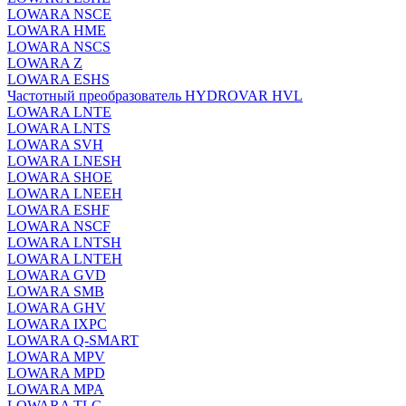
LOWARA NSCE
LOWARA HME
LOWARA NSCS
LOWARA Z
LOWARA ESHS
Частотный преобразователь HYDROVAR HVL
LOWARA LNTE
LOWARA LNTS
LOWARA SVH
LOWARA LNESH
LOWARA SHOE
LOWARA LNEEH
LOWARA ESHF
LOWARA NSCF
LOWARA LNTSH
LOWARA LNTEH
LOWARA GVD
LOWARA SMB
LOWARA GHV
LOWARA IXPС
LOWARA Q-SMART
LOWARA MPV
LOWARA MPD
LOWARA MPA
LOWARA TLC