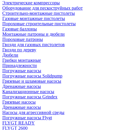
Электрические компрессоры
Оборудование для пескоструйных работ
Строительно-монтажные пистолеты
Газовые монтажные пистолеты
Пороховые строительные пистолеты
Газовые баллоны
Монтажные патроны и дюбели
Пороховые патроны
Гвозди для газовых пистолетов
Гвозди по дереву
Дюбели
Грибки монтажные
Принадлежности
Погружные насосы
Погружные насосы Solidpump
Грязевые и шламовые насосы
Дренажные насосы
Канализационные насосы
Погружные насосы Grindex
Грязевые насосы
Дренажные насосы
Насосы для агрессивной среды
Погружные насосы Flygt
FLYGT READY
FLYGT 2600