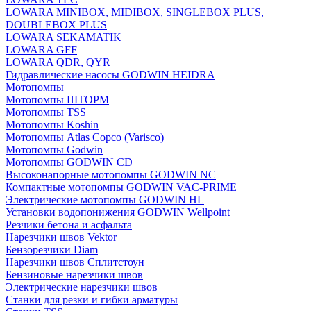
LOWARA MINIBOX, MIDIBOX, SINGLEBOX PLUS,
DOUBLEBOX PLUS
LOWARA SEKAMATIK
LOWARA GFF
LOWARA QDR, QYR
Гидравлические насосы GODWIN HEIDRA
Мотопомпы
Мотопомпы ШТОРМ
Мотопомпы TSS
Мотопомпы Koshin
Мотопомпы Atlas Copco (Varisco)
Мотопомпы Godwin
Мотопомпы GODWIN CD
Высоконапорные мотопомпы GODWIN NC
Компактные мотопомпы GODWIN VAC-PRIME
Электрические мотопомпы GODWIN HL
Установки водопонижения GODWIN Wellpoint
Резчики бетона и асфальта
Нарезчики швов Vektor
Бензорезчики Diam
Нарезчики швов Сплитстоун
Бензиновые нарезчики швов
Электрические нарезчики швов
Станки для резки и гибки арматуры