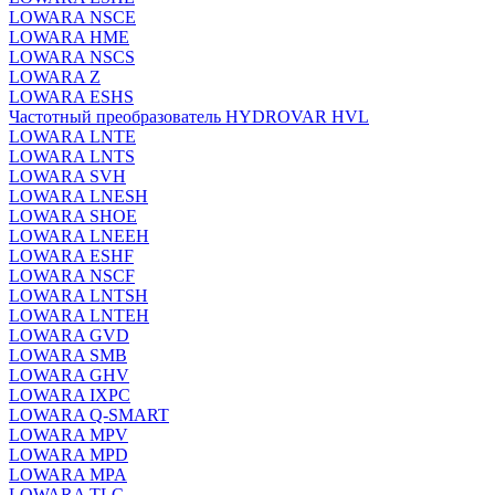
LOWARA NSCE
LOWARA HME
LOWARA NSCS
LOWARA Z
LOWARA ESHS
Частотный преобразователь HYDROVAR HVL
LOWARA LNTE
LOWARA LNTS
LOWARA SVH
LOWARA LNESH
LOWARA SHOE
LOWARA LNEEH
LOWARA ESHF
LOWARA NSCF
LOWARA LNTSH
LOWARA LNTEH
LOWARA GVD
LOWARA SMB
LOWARA GHV
LOWARA IXPС
LOWARA Q-SMART
LOWARA MPV
LOWARA MPD
LOWARA MPA
LOWARA TLC