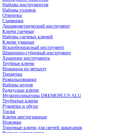
Наборы инструментов
Наборы головок
Отвертки
Съемники
Динамометрический инструмент
Ключи гаечные
Наборы гаечных ключей
Ключи ударные
Искробезопасный инструмент
Шарнирно-губцевый инструмент
Хранение инструмента
Трубные ключи
Ножницы по металлу
Трещетки
Развальцовщики
Наборы щупов
Радиусные ключи
Мультипликаторы DREMOPLUS ALU
Трубчатые ключи
Рукоятки и обухи
Тиски
Ключи шестигранные
Ножовки
Торцевые ключи для свечей зажигания
Ручные напильники