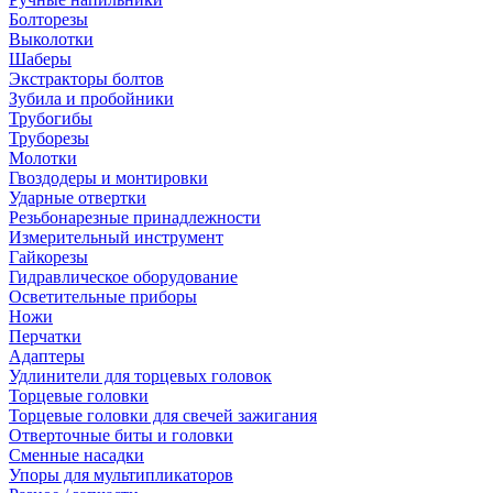
Болторезы
Выколотки
Шаберы
Экстракторы болтов
Зубила и пробойники
Трубогибы
Труборезы
Молотки
Гвоздодеры и монтировки
Ударные отвертки
Резьбонарезные принадлежности
Измерительный инструмент
Гайкорезы
Гидравлическое оборудование
Осветительные приборы
Ножи
Перчатки
Адаптеры
Удлинители для торцевых головок
Торцевые головки
Торцевые головки для свечей зажигания
Отверточные биты и головки
Сменные насадки
Упоры для мультипликаторов