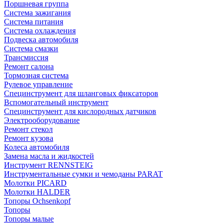
Поршневая группа
Система зажигания
Система питания
Система охлаждения
Подвеска автомобиля
Система смазки
Трансмиссия
Ремонт салона
Тормозная система
Рулевое управление
Специнструмент для шланговых фиксаторов
Вспомогательный инструмент
Специнструмент для кислородных датчиков
Электрооборудование
Ремонт стекол
Ремонт кузова
Колеса автомобиля
Замена масла и жидкостей
Инструмент RENNSTEIG
Инструментальные сумки и чемоданы PARAT
Молотки PICARD
Молотки HALDER
Топоры Ochsenkopf
Топоры
Топоры малые