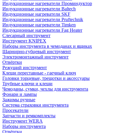
Индукционные нагреватели Проминдуктор
Индукционные нагреватели Baltech
Индукционные нагреватели SKF
Индукционные нагреватели Pruftechnik
Индукционные нагреватели Timken
Индукционные нагреватели Fag Heater
Слесарный инструмент
Инструмент KNIPEX
Наборы инструмента в чемоданах и ящиках
Шарнирно-губцевый инструмент
Электромонтажный инструмент
Отвёртки
Режущий инструмент
Клещи переставные - гаечный ключ
Головки торцевые, трещотки и аксессуары
Трубные ключи и клещи
Чемоданы, сумки, чехлы для инструмента
Фонари и лампы
Зажимы ручные
Система страховки инструмента
Просекатели
Запчасти и ремкомплекты
Инструмент WERA
Наборы инструмента
Отвёртки