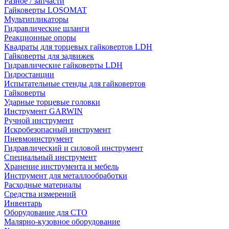
Разное / запчасти
Гайковерты LOSOMAT
Мультипликаторы
Гидравлические шланги
Реакционные опоры
Квадраты для торцевых гайковертов LDH
Гайковерты для задвижек
Гидравлические гайковерты LDH
Гидростанции
Испытательные стенды для гайковертов
Гайковерты
Ударные торцевые головки
Инструмент GARWIN
Ручной инструмент
Искробезопасный инструмент
Пневмоинструмент
Гидравлический и силовой инструмент
Специальный инструмент
Хранение инструмента и мебель
Инструмент для металлообработки
Расходные материалы
Средства измерений
Инвентарь
Оборудование для СТО
Малярно-кузовное оборудование