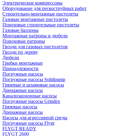
Электрические компрессоры
Оборудование для пескоструйных работ
Строительно-монтажные пистолеты
Газовые монтажные пистолеты
Пороховые строительные пистолеты
Газовые баллоны
Монтажные патроны и дюбели
Пороховые патроны
Гвозди для газовых пистолетов
Гвозди по дереву
Дюбели
Грибки монтажные
Принадлежности
Погружные насосы
Погружные насосы Solidpump
Грязевые и шламовые насосы
Дренажные насосы
Канализационные насосы
Погружные насосы Grindex
Грязевые насосы
Дренажные насосы
Насосы для агрессивной среды
Погружные насосы Flygt
FLYGT READY
FLYGT 2600