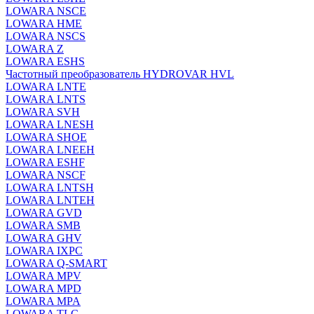
LOWARA NSCE
LOWARA HME
LOWARA NSCS
LOWARA Z
LOWARA ESHS
Частотный преобразователь HYDROVAR HVL
LOWARA LNTE
LOWARA LNTS
LOWARA SVH
LOWARA LNESH
LOWARA SHOE
LOWARA LNEEH
LOWARA ESHF
LOWARA NSCF
LOWARA LNTSH
LOWARA LNTEH
LOWARA GVD
LOWARA SMB
LOWARA GHV
LOWARA IXPС
LOWARA Q-SMART
LOWARA MPV
LOWARA MPD
LOWARA MPA
LOWARA TLC