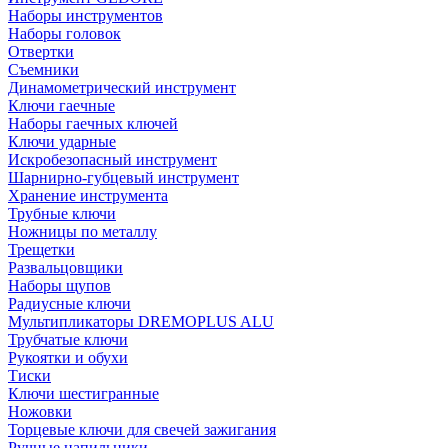
Наборы инструментов
Наборы головок
Отвертки
Съемники
Динамометрический инструмент
Ключи гаечные
Наборы гаечных ключей
Ключи ударные
Искробезопасный инструмент
Шарнирно-губцевый инструмент
Хранение инструмента
Трубные ключи
Ножницы по металлу
Трещетки
Развальцовщики
Наборы щупов
Радиусные ключи
Мультипликаторы DREMOPLUS ALU
Трубчатые ключи
Рукоятки и обухи
Тиски
Ключи шестигранные
Ножовки
Торцевые ключи для свечей зажигания
Ручные напильники