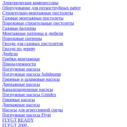
Электрические компрессоры
Оборудование для пескоструйных работ
Строительно-монтажные пистолеты
Газовые монтажные пистолеты
Пороховые строительные пистолеты
Газовые баллоны
Монтажные патроны и дюбели
Пороховые патроны
Гвозди для газовых пистолетов
Гвозди по дереву
Дюбели
Грибки монтажные
Принадлежности
Погружные насосы
Погружные насосы Solidpump
Грязевые и шламовые насосы
Дренажные насосы
Канализационные насосы
Погружные насосы Grindex
Грязевые насосы
Дренажные насосы
Насосы для агрессивной среды
Погружные насосы Flygt
FLYGT READY
FLYGT 2600