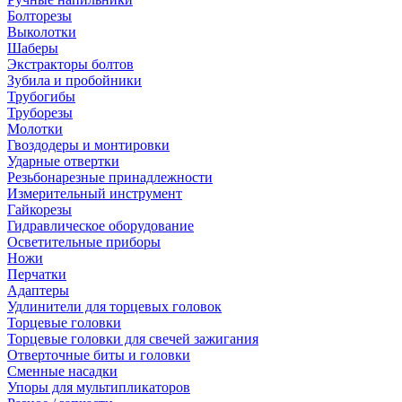
Болторезы
Выколотки
Шаберы
Экстракторы болтов
Зубила и пробойники
Трубогибы
Труборезы
Молотки
Гвоздодеры и монтировки
Ударные отвертки
Резьбонарезные принадлежности
Измерительный инструмент
Гайкорезы
Гидравлическое оборудование
Осветительные приборы
Ножи
Перчатки
Адаптеры
Удлинители для торцевых головок
Торцевые головки
Торцевые головки для свечей зажигания
Отверточные биты и головки
Сменные насадки
Упоры для мультипликаторов