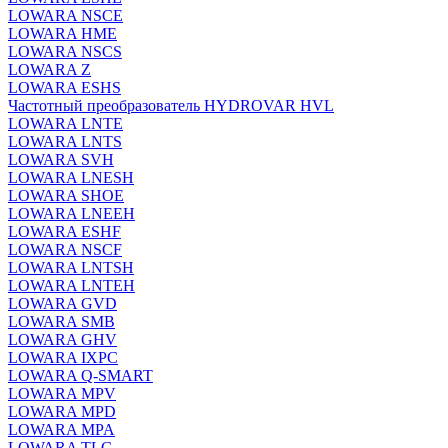
LOWARA NSCE
LOWARA HME
LOWARA NSCS
LOWARA Z
LOWARA ESHS
Частотный преобразователь HYDROVAR HVL
LOWARA LNTE
LOWARA LNTS
LOWARA SVH
LOWARA LNESH
LOWARA SHOE
LOWARA LNEEH
LOWARA ESHF
LOWARA NSCF
LOWARA LNTSH
LOWARA LNTEH
LOWARA GVD
LOWARA SMB
LOWARA GHV
LOWARA IXPС
LOWARA Q-SMART
LOWARA MPV
LOWARA MPD
LOWARA MPA
LOWARA TLC