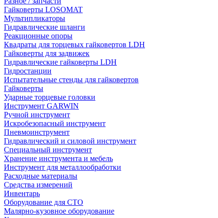
Разное / запчасти
Гайковерты LOSOMAT
Мультипликаторы
Гидравлические шланги
Реакционные опоры
Квадраты для торцевых гайковертов LDH
Гайковерты для задвижек
Гидравлические гайковерты LDH
Гидростанции
Испытательные стенды для гайковертов
Гайковерты
Ударные торцевые головки
Инструмент GARWIN
Ручной инструмент
Искробезопасный инструмент
Пневмоинструмент
Гидравлический и силовой инструмент
Специальный инструмент
Хранение инструмента и мебель
Инструмент для металлообработки
Расходные материалы
Средства измерений
Инвентарь
Оборудование для СТО
Малярно-кузовное оборудование