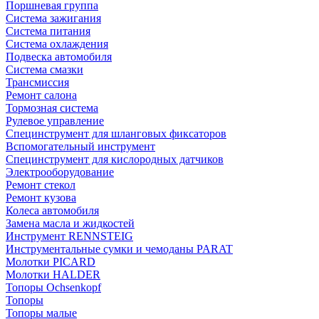
Поршневая группа
Система зажигания
Система питания
Система охлаждения
Подвеска автомобиля
Система смазки
Трансмиссия
Ремонт салона
Тормозная система
Рулевое управление
Специнструмент для шланговых фиксаторов
Вспомогательный инструмент
Специнструмент для кислородных датчиков
Электрооборудование
Ремонт стекол
Ремонт кузова
Колеса автомобиля
Замена масла и жидкостей
Инструмент RENNSTEIG
Инструментальные сумки и чемоданы PARAT
Молотки PICARD
Молотки HALDER
Топоры Ochsenkopf
Топоры
Топоры малые