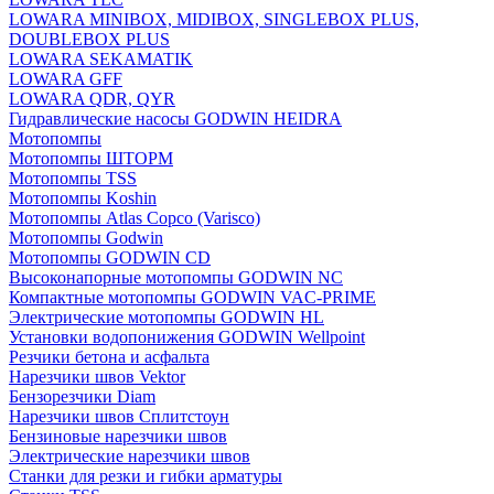
LOWARA MINIBOX, MIDIBOX, SINGLEBOX PLUS,
DOUBLEBOX PLUS
LOWARA SEKAMATIK
LOWARA GFF
LOWARA QDR, QYR
Гидравлические насосы GODWIN HEIDRA
Мотопомпы
Мотопомпы ШТОРМ
Мотопомпы TSS
Мотопомпы Koshin
Мотопомпы Atlas Copco (Varisco)
Мотопомпы Godwin
Мотопомпы GODWIN CD
Высоконапорные мотопомпы GODWIN NC
Компактные мотопомпы GODWIN VAC-PRIME
Электрические мотопомпы GODWIN HL
Установки водопонижения GODWIN Wellpoint
Резчики бетона и асфальта
Нарезчики швов Vektor
Бензорезчики Diam
Нарезчики швов Сплитстоун
Бензиновые нарезчики швов
Электрические нарезчики швов
Станки для резки и гибки арматуры