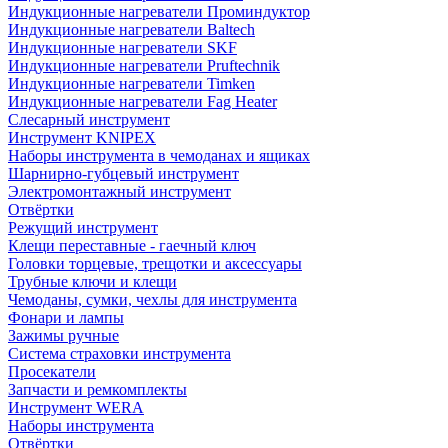
Индукционные нагреватели Проминдуктор
Индукционные нагреватели Baltech
Индукционные нагреватели SKF
Индукционные нагреватели Pruftechnik
Индукционные нагреватели Timken
Индукционные нагреватели Fag Heater
Слесарный инструмент
Инструмент KNIPEX
Наборы инструмента в чемоданах и ящиках
Шарнирно-губцевый инструмент
Электромонтажный инструмент
Отвёртки
Режущий инструмент
Клещи переставные - гаечный ключ
Головки торцевые, трещотки и аксессуары
Трубные ключи и клещи
Чемоданы, сумки, чехлы для инструмента
Фонари и лампы
Зажимы ручные
Система страховки инструмента
Просекатели
Запчасти и ремкомплекты
Инструмент WERA
Наборы инструмента
Отвёртки