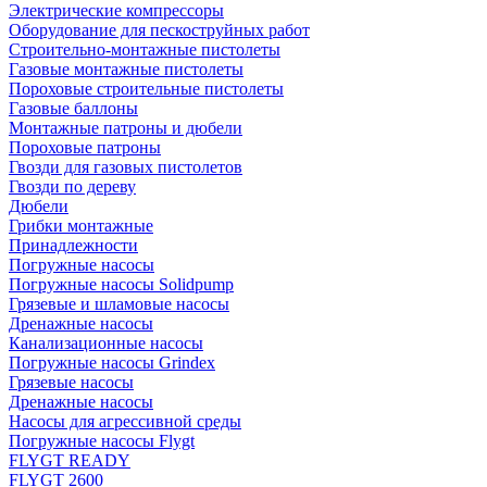
Электрические компрессоры
Оборудование для пескоструйных работ
Строительно-монтажные пистолеты
Газовые монтажные пистолеты
Пороховые строительные пистолеты
Газовые баллоны
Монтажные патроны и дюбели
Пороховые патроны
Гвозди для газовых пистолетов
Гвозди по дереву
Дюбели
Грибки монтажные
Принадлежности
Погружные насосы
Погружные насосы Solidpump
Грязевые и шламовые насосы
Дренажные насосы
Канализационные насосы
Погружные насосы Grindex
Грязевые насосы
Дренажные насосы
Насосы для агрессивной среды
Погружные насосы Flygt
FLYGT READY
FLYGT 2600