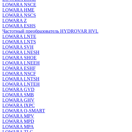
LOWARA NSCE
LOWARA HME
LOWARA NSCS
LOWARA Z
LOWARA ESHS
Частотный преобразователь HYDROVAR HVL
LOWARA LNTE
LOWARA LNTS
LOWARA SVH
LOWARA LNESH
LOWARA SHOE
LOWARA LNEEH
LOWARA ESHF
LOWARA NSCF
LOWARA LNTSH
LOWARA LNTEH
LOWARA GVD
LOWARA SMB
LOWARA GHV
LOWARA IXPС
LOWARA Q-SMART
LOWARA MPV
LOWARA MPD
LOWARA MPA
LOWARA TLC