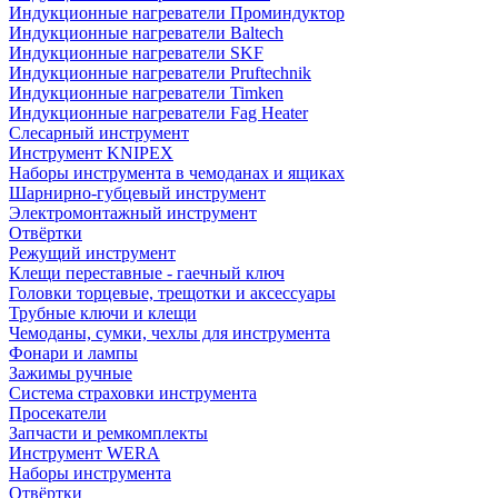
Индукционные нагреватели Проминдуктор
Индукционные нагреватели Baltech
Индукционные нагреватели SKF
Индукционные нагреватели Pruftechnik
Индукционные нагреватели Timken
Индукционные нагреватели Fag Heater
Слесарный инструмент
Инструмент KNIPEX
Наборы инструмента в чемоданах и ящиках
Шарнирно-губцевый инструмент
Электромонтажный инструмент
Отвёртки
Режущий инструмент
Клещи переставные - гаечный ключ
Головки торцевые, трещотки и аксессуары
Трубные ключи и клещи
Чемоданы, сумки, чехлы для инструмента
Фонари и лампы
Зажимы ручные
Система страховки инструмента
Просекатели
Запчасти и ремкомплекты
Инструмент WERA
Наборы инструмента
Отвёртки