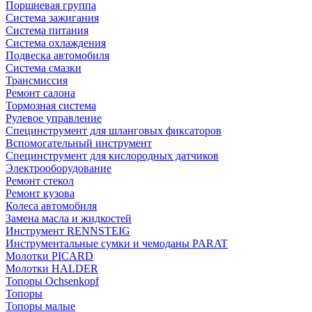
Поршневая группа
Система зажигания
Система питания
Система охлаждения
Подвеска автомобиля
Система смазки
Трансмиссия
Ремонт салона
Тормозная система
Рулевое управление
Специнструмент для шланговых фиксаторов
Вспомогательный инструмент
Специнструмент для кислородных датчиков
Электрооборудование
Ремонт стекол
Ремонт кузова
Колеса автомобиля
Замена масла и жидкостей
Инструмент RENNSTEIG
Инструментальные сумки и чемоданы PARAT
Молотки PICARD
Молотки HALDER
Топоры Ochsenkopf
Топоры
Топоры малые