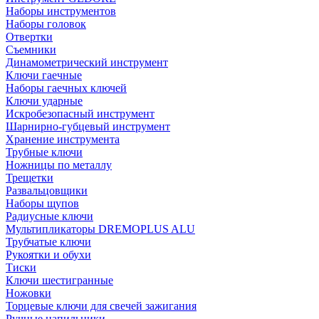
Наборы инструментов
Наборы головок
Отвертки
Съемники
Динамометрический инструмент
Ключи гаечные
Наборы гаечных ключей
Ключи ударные
Искробезопасный инструмент
Шарнирно-губцевый инструмент
Хранение инструмента
Трубные ключи
Ножницы по металлу
Трещетки
Развальцовщики
Наборы щупов
Радиусные ключи
Мультипликаторы DREMOPLUS ALU
Трубчатые ключи
Рукоятки и обухи
Тиски
Ключи шестигранные
Ножовки
Торцевые ключи для свечей зажигания
Ручные напильники