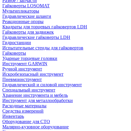
Разное / запчасти
Гайковерты LOSOMAT
Мультипликаторы
Гидравлические шланги
Реакционные опоры
Квадраты для торцевых гайковертов LDH
Гайковерты для задвижек
Гидравлические гайковерты LDH
Гидростанции
Испытательные стенды для гайковертов
Гайковерты
Ударные торцевые головки
Инструмент GARWIN
Ручной инструмент
Искробезопасный инструмент
Пневмоинструмент
Гидравлический и силовой инструмент
Специальный инструмент
Хранение инструмента и мебель
Инструмент для металлообработки
Расходные материалы
Средства измерений
Инвентарь
Оборудование для СТО
Малярно-кузовное оборудование