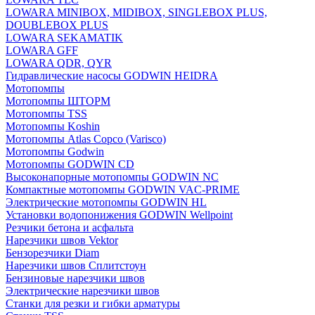
LOWARA MINIBOX, MIDIBOX, SINGLEBOX PLUS,
DOUBLEBOX PLUS
LOWARA SEKAMATIK
LOWARA GFF
LOWARA QDR, QYR
Гидравлические насосы GODWIN HEIDRA
Мотопомпы
Мотопомпы ШТОРМ
Мотопомпы TSS
Мотопомпы Koshin
Мотопомпы Atlas Copco (Varisco)
Мотопомпы Godwin
Мотопомпы GODWIN CD
Высоконапорные мотопомпы GODWIN NC
Компактные мотопомпы GODWIN VAC-PRIME
Электрические мотопомпы GODWIN HL
Установки водопонижения GODWIN Wellpoint
Резчики бетона и асфальта
Нарезчики швов Vektor
Бензорезчики Diam
Нарезчики швов Сплитстоун
Бензиновые нарезчики швов
Электрические нарезчики швов
Станки для резки и гибки арматуры