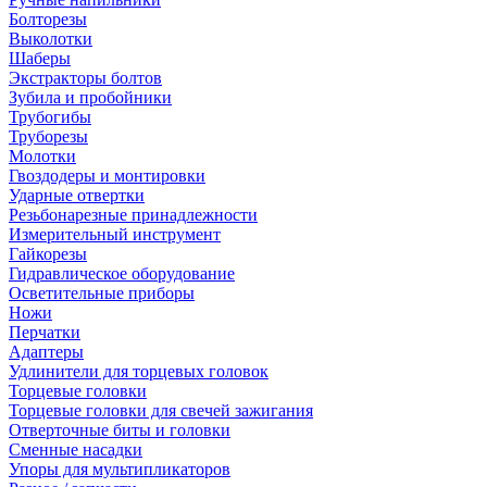
Болторезы
Выколотки
Шаберы
Экстракторы болтов
Зубила и пробойники
Трубогибы
Труборезы
Молотки
Гвоздодеры и монтировки
Ударные отвертки
Резьбонарезные принадлежности
Измерительный инструмент
Гайкорезы
Гидравлическое оборудование
Осветительные приборы
Ножи
Перчатки
Адаптеры
Удлинители для торцевых головок
Торцевые головки
Торцевые головки для свечей зажигания
Отверточные биты и головки
Сменные насадки
Упоры для мультипликаторов