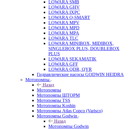
LOWARA SMB
LOWARA GHV
LOWARA IXPС
LOWARA Q-SMART
LOWARA MPV
LOWARA MPD
LOWARA MPA
LOWARA TLC
LOWARA MINIBOX, MIDIBOX,
SINGLEBOX PLUS, DOUBLEBOX
PLUS
LOWARA SEKAMATIK
LOWARA GFF
LOWARA QDR, QYR
Гидравлические насосы GODWIN HEIDRA
Мотопомпы
Назад
Мотопомпы
Мотопомпы ШТОРМ
Мотопомпы TSS
Мотопомпы Koshin
Мотопомпы Atlas Copco (Varisco)
Мотопомпы Godwin
Назад
Мотопомпы Godwin