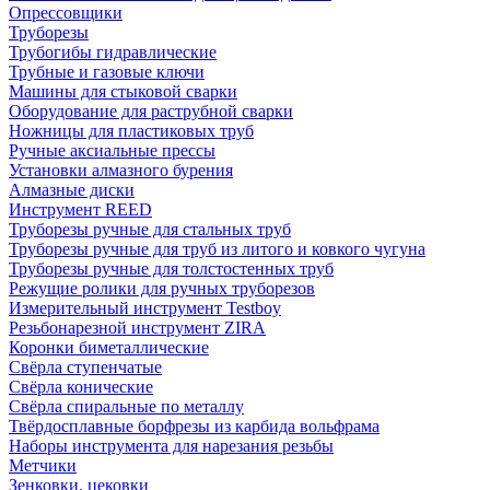
Опрессовщики
Труборезы
Трубогибы гидравлические
Трубные и газовые ключи
Машины для стыковой сварки
Оборудование для раструбной сварки
Ножницы для пластиковых труб
Ручные аксиальные прессы
Установки алмазного бурения
Алмазные диски
Инструмент REED
Труборезы ручные для стальных труб
Труборезы ручные для труб из литого и ковкого чугуна
Труборезы ручные для толстостенных труб
Режущие ролики для ручных труборезов
Измерительный инструмент Testboy
Резьбонарезной инструмент ZIRA
Коронки биметаллические
Свёрла ступенчатые
Свёрла конические
Свёрла спиральные по металлу
Твёрдосплавные борфрезы из карбида вольфрама
Наборы инструмента для нарезания резьбы
Метчики
Зенковки, цековки