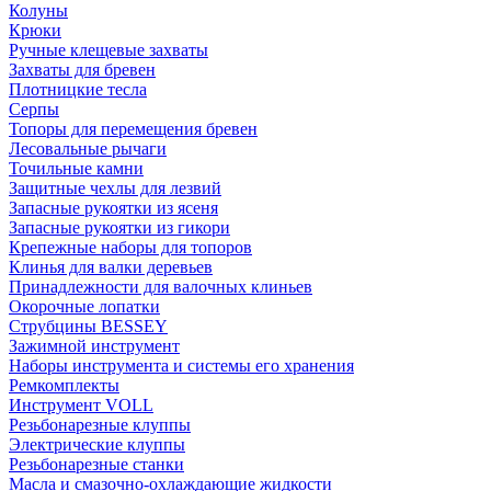
Колуны
Крюки
Ручные клещевые захваты
Захваты для бревен
Плотницкие тесла
Серпы
Топоры для перемещения бревен
Лесовальные рычаги
Точильные камни
Защитные чехлы для лезвий
Запасные рукоятки из ясеня
Запасные рукоятки из гикори
Крепежные наборы для топоров
Клинья для валки деревьев
Принадлежности для валочных клиньев
Окорочные лопатки
Струбцины BESSEY
Зажимной инструмент
Наборы инструмента и системы его хранения
Ремкомплекты
Инструмент VOLL
Резьбонарезные клуппы
Электрические клуппы
Резьбонарезные станки
Масла и смазочно-охлаждающие жидкости