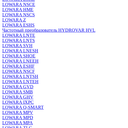
LOWARA NSCE
LOWARA HME
LOWARA NSCS
LOWARA Z
LOWARA ESHS
Частотный преобразователь HYDROVAR HVL
LOWARA LNTE
LOWARA LNTS
LOWARA SVH
LOWARA LNESH
LOWARA SHOE
LOWARA LNEEH
LOWARA ESHF
LOWARA NSCF
LOWARA LNTSH
LOWARA LNTEH
LOWARA GVD
LOWARA SMB
LOWARA GHV
LOWARA IXPС
LOWARA Q-SMART
LOWARA MPV
LOWARA MPD
LOWARA MPA
LOWARA TLC