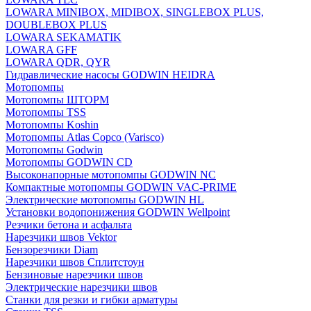
LOWARA MINIBOX, MIDIBOX, SINGLEBOX PLUS,
DOUBLEBOX PLUS
LOWARA SEKAMATIK
LOWARA GFF
LOWARA QDR, QYR
Гидравлические насосы GODWIN HEIDRA
Мотопомпы
Мотопомпы ШТОРМ
Мотопомпы TSS
Мотопомпы Koshin
Мотопомпы Atlas Copco (Varisco)
Мотопомпы Godwin
Мотопомпы GODWIN CD
Высоконапорные мотопомпы GODWIN NC
Компактные мотопомпы GODWIN VAC-PRIME
Электрические мотопомпы GODWIN HL
Установки водопонижения GODWIN Wellpoint
Резчики бетона и асфальта
Нарезчики швов Vektor
Бензорезчики Diam
Нарезчики швов Сплитстоун
Бензиновые нарезчики швов
Электрические нарезчики швов
Станки для резки и гибки арматуры