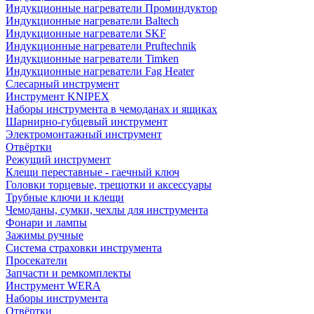
Индукционные нагреватели Проминдуктор
Индукционные нагреватели Baltech
Индукционные нагреватели SKF
Индукционные нагреватели Pruftechnik
Индукционные нагреватели Timken
Индукционные нагреватели Fag Heater
Слесарный инструмент
Инструмент KNIPEX
Наборы инструмента в чемоданах и ящиках
Шарнирно-губцевый инструмент
Электромонтажный инструмент
Отвёртки
Режущий инструмент
Клещи переставные - гаечный ключ
Головки торцевые, трещотки и аксессуары
Трубные ключи и клещи
Чемоданы, сумки, чехлы для инструмента
Фонари и лампы
Зажимы ручные
Система страховки инструмента
Просекатели
Запчасти и ремкомплекты
Инструмент WERA
Наборы инструмента
Отвёртки