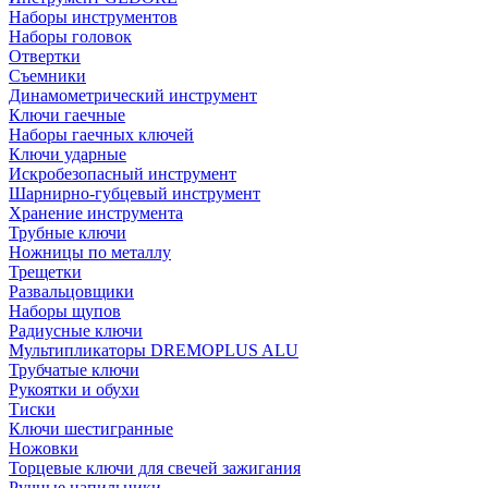
Наборы инструментов
Наборы головок
Отвертки
Съемники
Динамометрический инструмент
Ключи гаечные
Наборы гаечных ключей
Ключи ударные
Искробезопасный инструмент
Шарнирно-губцевый инструмент
Хранение инструмента
Трубные ключи
Ножницы по металлу
Трещетки
Развальцовщики
Наборы щупов
Радиусные ключи
Мультипликаторы DREMOPLUS ALU
Трубчатые ключи
Рукоятки и обухи
Тиски
Ключи шестигранные
Ножовки
Торцевые ключи для свечей зажигания
Ручные напильники