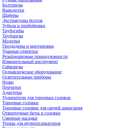
Болторезы
Выколотки
Шаберы
Экстракторы болтов
Зубила и пробойники
Трубогибы
Труборезы
Молотки
Гвоздодеры и монтировки
Ударные отвертки
Резьбонарезные принадлежности
Измерительный инструмент
Гайкорезы
Гидравлическое оборудование
Осветительные приборы
Ножи
Перчатки
Адаптеры
Удлинители для торцевых головок
Торцевые головки
Торцевые головки для свечей зажигания
Отверточные биты и головки
Сменные насадки
Упоры для мультипликаторов