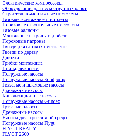
Электрические компрессоры
Оборудование для пескоструйных работ
Строительно-монтажные пистолеты
Газовые монтажные пистолеты
Пороховые строительные пистолеты
Газовые баллоны
Монтажные патроны и дюбели
Пороховые патроны
Гвозди для газовых пистолетов
Гвозди по дереву
Дюбели
Грибки монтажные
Принадлежности
Погружные насосы
Погружные насосы Solidpump
Грязевые и шламовые насосы
Дренажные насосы
Канализационные насосы
Погружные насосы Grindex
Грязевые насосы
Дренажные насосы
Насосы для агрессивной среды
Погружные насосы Flygt
FLYGT READY
FLYGT 2600