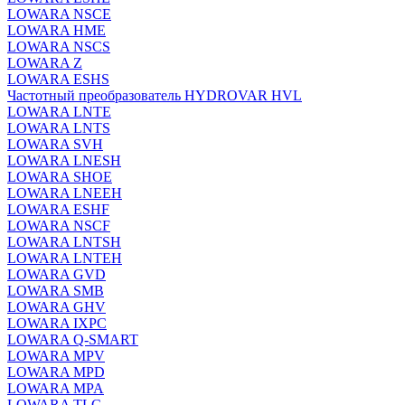
LOWARA NSCE
LOWARA HME
LOWARA NSCS
LOWARA Z
LOWARA ESHS
Частотный преобразователь HYDROVAR HVL
LOWARA LNTE
LOWARA LNTS
LOWARA SVH
LOWARA LNESH
LOWARA SHOE
LOWARA LNEEH
LOWARA ESHF
LOWARA NSCF
LOWARA LNTSH
LOWARA LNTEH
LOWARA GVD
LOWARA SMB
LOWARA GHV
LOWARA IXPС
LOWARA Q-SMART
LOWARA MPV
LOWARA MPD
LOWARA MPA
LOWARA TLC