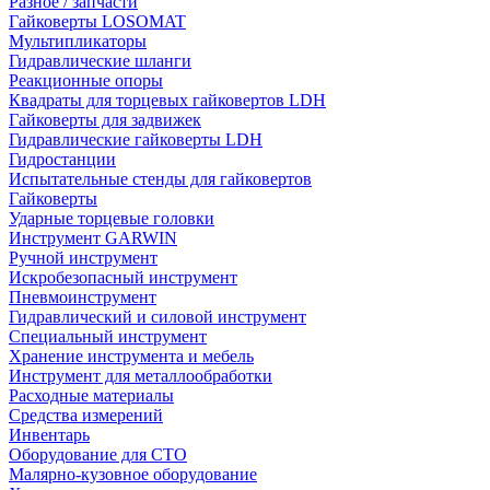
Разное / запчасти
Гайковерты LOSOMAT
Мультипликаторы
Гидравлические шланги
Реакционные опоры
Квадраты для торцевых гайковертов LDH
Гайковерты для задвижек
Гидравлические гайковерты LDH
Гидростанции
Испытательные стенды для гайковертов
Гайковерты
Ударные торцевые головки
Инструмент GARWIN
Ручной инструмент
Искробезопасный инструмент
Пневмоинструмент
Гидравлический и силовой инструмент
Специальный инструмент
Хранение инструмента и мебель
Инструмент для металлообработки
Расходные материалы
Средства измерений
Инвентарь
Оборудование для СТО
Малярно-кузовное оборудование