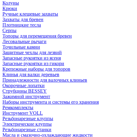
Колуны
Крюки
Ручные клещевые захваты
Захваты для бревен
Плотницкие тесла
Серпы
Топоры для перемещения бревен
Лесовальные рычаги
Точильные камни
Защитные чехлы для лезвий
Запасные рукоятки из ясеня
Запасные рукоятки из гикори
Крепежные наборы для топоров
Клинья для валки деревьев
Принадлежности для валочных клиньев
Окорочные лопатки
Струбцины BESSEY
Зажимной инструмент
Наборы инструмента и системы его хранения
Ремкомплекты
Инструмент VOLL
Резьбонарезные клуппы
Электрические клуппы
Резьбонарезные станки
Масла и смазочно-охлаждающие жидкости