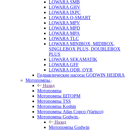
LOWARA SMB
LOWARA GHV
LOWARA IXPС
LOWARA Q-SMART
LOWARA MPV
LOWARA MPD
LOWARA MPA
LOWARA TLC
LOWARA MINIBOX, MIDIBOX,
SINGLEBOX PLUS, DOUBLEBOX
PLUS
LOWARA SEKAMATIK
LOWARA GFF
LOWARA QDR, QYR
Гидравлические насосы GODWIN HEIDRA
Мотопомпы
Назад
Мотопомпы
Мотопомпы ШТОРМ
Мотопомпы TSS
Мотопомпы Koshin
Мотопомпы Atlas Copco (Varisco)
Мотопомпы Godwin
Назад
Мотопомпы Godwin