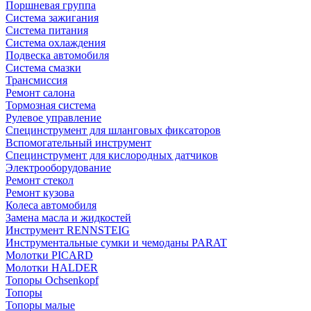
Поршневая группа
Система зажигания
Система питания
Система охлаждения
Подвеска автомобиля
Система смазки
Трансмиссия
Ремонт салона
Тормозная система
Рулевое управление
Специнструмент для шланговых фиксаторов
Вспомогательный инструмент
Специнструмент для кислородных датчиков
Электрооборудование
Ремонт стекол
Ремонт кузова
Колеса автомобиля
Замена масла и жидкостей
Инструмент RENNSTEIG
Инструментальные сумки и чемоданы PARAT
Молотки PICARD
Молотки HALDER
Топоры Ochsenkopf
Топоры
Топоры малые