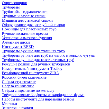
Опрессовщики
Труборезы
Трубогибы гидравлические
Трубные и газовые ключи
Машины для стыковой сварки
Оборудование для раструбной сварки
Ножницы для пластиковых труб
Ручные аксиальные прессы
Установки алмазного бурения
Алмазные диски
Инструмент REED
Труборезы ручные для стальных труб
Труборезы ручные для труб из литого и ковкого чугуна
Труборезы ручные для толстостенных труб
Режущие ролики для ручных труборезов
Измерительный инструмент Testboy
Резьбонарезной инструмент ZIRA
Коронки биметаллические
Свёрла ступенчатые
Свёрла конические
Свёрла спиральные по металлу
Твёрдосплавные борфрезы из карбида вольфрама
Наборы инструмента для нарезания резьбы
Метчики
Зенковки, цековки