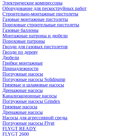
Электрические компрессоры
Оборудование для пескоструйных работ
Строительно-монтажные пистолеты
Газовые монтажные пистолеты
Пороховые строительные пистолеты
Газовые баллоны
Монтажные патроны и дюбели
Пороховые патроны
Гвозди для газовых пистолетов
Гвозди по дереву
Дюбели
Грибки монтажные
Принадлежности
Погружные насосы
Погружные насосы Solidpump
Грязевые и шламовые насосы
Дренажные насосы
Канализационные насосы
Погружные насосы Grindex
Грязевые насосы
Дренажные насосы
Насосы для агрессивной среды
Погружные насосы Flygt
FLYGT READY
FLYGT 2600