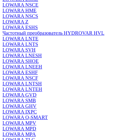
LOWARA NSCE
LOWARA HME
LOWARA NSCS
LOWARA Z
LOWARA ESHS
Частотный преобразователь HYDROVAR HVL
LOWARA LNTE
LOWARA LNTS
LOWARA SVH
LOWARA LNESH
LOWARA SHOE
LOWARA LNEEH
LOWARA ESHF
LOWARA NSCF
LOWARA LNTSH
LOWARA LNTEH
LOWARA GVD
LOWARA SMB
LOWARA GHV
LOWARA IXPС
LOWARA Q-SMART
LOWARA MPV
LOWARA MPD
LOWARA MPA
LOWARA TLC