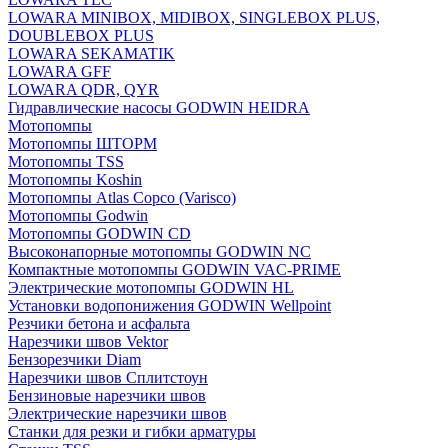
LOWARA MINIBOX, MIDIBOX, SINGLEBOX PLUS,
DOUBLEBOX PLUS
LOWARA SEKAMATIK
LOWARA GFF
LOWARA QDR, QYR
Гидравлические насосы GODWIN HEIDRA
Мотопомпы
Мотопомпы ШТОРМ
Мотопомпы TSS
Мотопомпы Koshin
Мотопомпы Atlas Copco (Varisco)
Мотопомпы Godwin
Мотопомпы GODWIN CD
Высоконапорные мотопомпы GODWIN NC
Компактные мотопомпы GODWIN VAC-PRIME
Электрические мотопомпы GODWIN HL
Установки водопонижения GODWIN Wellpoint
Резчики бетона и асфальта
Нарезчики швов Vektor
Бензорезчики Diam
Нарезчики швов Сплитстоун
Бензиновые нарезчики швов
Электрические нарезчики швов
Станки для резки и гибки арматуры