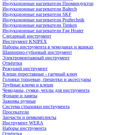
Индукционные нагреватели Проминдуктор
Индукционные нагреватели Baltech
Индукционные нагреватели SKF
Индукционные нагреватели Pruftechnik
Индукционные нагреватели Timken
Индукционные нагреватели Fag Heater
Слесарный инструмент
Инструмент KNIPEX
Наборы инструмента в чемоданах и ящиках
Шарнирно-губцевый инструмент
Электромонтажный инструмент
Отвёртки
Режущий инструмент
Клещи переставные - гаечный ключ
Головки торцевые, трещотки и аксессуары
Трубные ключи и клещи
Чемоданы, сумки, чехлы для инструмента
Фонари и лампы
Зажимы ручные
Система страховки инструмента
Просекатели
Запчасти и ремкомплекты
Инструмент WERA
Наборы инструмента
Отвёртки