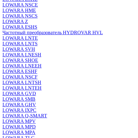
LOWARA NSCE
LOWARA HME
LOWARA NSCS
LOWARA Z
LOWARA ESHS
Частотный преобразователь HYDROVAR HVL
LOWARA LNTE
LOWARA LNTS
LOWARA SVH
LOWARA LNESH
LOWARA SHOE
LOWARA LNEEH
LOWARA ESHF
LOWARA NSCF
LOWARA LNTSH
LOWARA LNTEH
LOWARA GVD
LOWARA SMB
LOWARA GHV
LOWARA IXPС
LOWARA Q-SMART
LOWARA MPV
LOWARA MPD
LOWARA MPA
LOWARA TLC