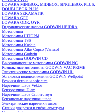
LOWARA MINIBOX, MIDIBOX, SINGLEBOX PLUS,
DOUBLEBOX PLUS
LOWARA SEKAMATIK
LOWARA GFF
LOWARA QDR, QYR
Гидравлические насосы GODWIN HEIDRA
Мотопомпы
Мотопомпы ШТОРМ
Мотопомпы TSS
Мотопомпы Koshin
Мотопомпы Atlas Copco (Varisco)
Мотопомпы Godwin
Мотопомпы GODWIN CD
Высоконапорные мотопомпы GODWIN NC
Компактные мотопомпы GODWIN VAC-PRIME
Электрические мотопомпы GODWIN HL
Установки водопонижения GODWIN Wellpoint
Резчики бетона и асфальта
Нарезчики швов Vektor
Бензорезчики Diam
Нарезчики швов Сплитстоун
Бензиновые нарезчики швов
Электрические нарезчики швов
Станки для резки и гибки арматуры