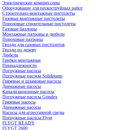
Электрические компрессоры
Оборудование для пескоструйных работ
Строительно-монтажные пистолеты
Газовые монтажные пистолеты
Пороховые строительные пистолеты
Газовые баллоны
Монтажные патроны и дюбели
Пороховые патроны
Гвозди для газовых пистолетов
Гвозди по дереву
Дюбели
Грибки монтажные
Принадлежности
Погружные насосы
Погружные насосы Solidpump
Грязевые и шламовые насосы
Дренажные насосы
Канализационные насосы
Погружные насосы Grindex
Грязевые насосы
Дренажные насосы
Насосы для агрессивной среды
Погружные насосы Flygt
FLYGT READY
FLYGT 2600