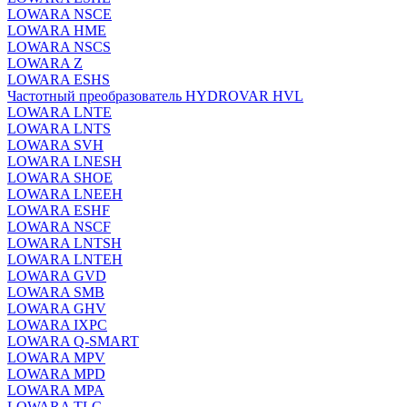
LOWARA NSCE
LOWARA HME
LOWARA NSCS
LOWARA Z
LOWARA ESHS
Частотный преобразователь HYDROVAR HVL
LOWARA LNTE
LOWARA LNTS
LOWARA SVH
LOWARA LNESH
LOWARA SHOE
LOWARA LNEEH
LOWARA ESHF
LOWARA NSCF
LOWARA LNTSH
LOWARA LNTEH
LOWARA GVD
LOWARA SMB
LOWARA GHV
LOWARA IXPС
LOWARA Q-SMART
LOWARA MPV
LOWARA MPD
LOWARA MPA
LOWARA TLC