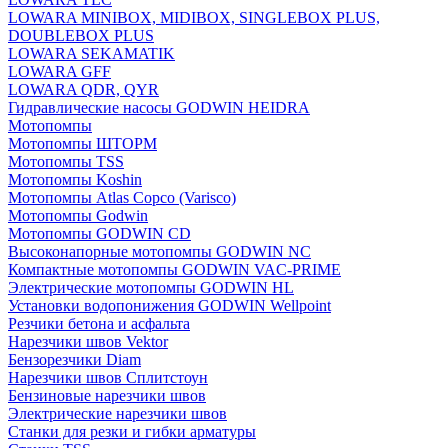
LOWARA MINIBOX, MIDIBOX, SINGLEBOX PLUS,
DOUBLEBOX PLUS
LOWARA SEKAMATIK
LOWARA GFF
LOWARA QDR, QYR
Гидравлические насосы GODWIN HEIDRA
Мотопомпы
Мотопомпы ШТОРМ
Мотопомпы TSS
Мотопомпы Koshin
Мотопомпы Atlas Copco (Varisco)
Мотопомпы Godwin
Мотопомпы GODWIN CD
Высоконапорные мотопомпы GODWIN NC
Компактные мотопомпы GODWIN VAC-PRIME
Электрические мотопомпы GODWIN HL
Установки водопонижения GODWIN Wellpoint
Резчики бетона и асфальта
Нарезчики швов Vektor
Бензорезчики Diam
Нарезчики швов Сплитстоун
Бензиновые нарезчики швов
Электрические нарезчики швов
Станки для резки и гибки арматуры