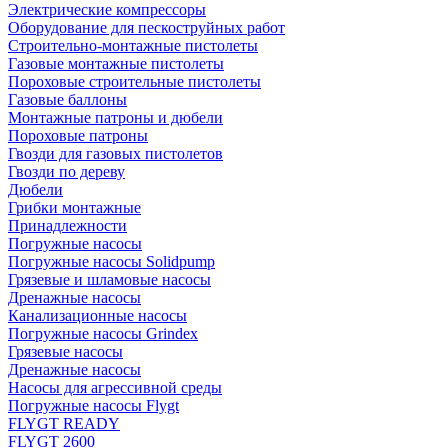
Электрические компрессоры
Оборудование для пескоструйных работ
Строительно-монтажные пистолеты
Газовые монтажные пистолеты
Пороховые строительные пистолеты
Газовые баллоны
Монтажные патроны и дюбели
Пороховые патроны
Гвозди для газовых пистолетов
Гвозди по дереву
Дюбели
Грибки монтажные
Принадлежности
Погружные насосы
Погружные насосы Solidpump
Грязевые и шламовые насосы
Дренажные насосы
Канализационные насосы
Погружные насосы Grindex
Грязевые насосы
Дренажные насосы
Насосы для агрессивной среды
Погружные насосы Flygt
FLYGT READY
FLYGT 2600