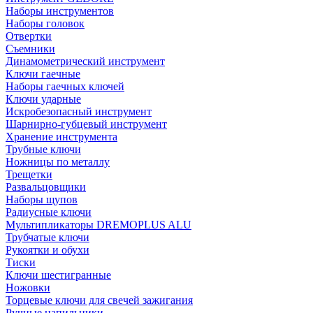
Наборы инструментов
Наборы головок
Отвертки
Съемники
Динамометрический инструмент
Ключи гаечные
Наборы гаечных ключей
Ключи ударные
Искробезопасный инструмент
Шарнирно-губцевый инструмент
Хранение инструмента
Трубные ключи
Ножницы по металлу
Трещетки
Развальцовщики
Наборы щупов
Радиусные ключи
Мультипликаторы DREMOPLUS ALU
Трубчатые ключи
Рукоятки и обухи
Тиски
Ключи шестигранные
Ножовки
Торцевые ключи для свечей зажигания
Ручные напильники