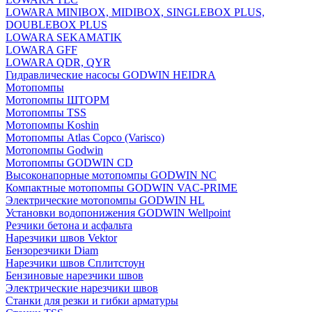
LOWARA MINIBOX, MIDIBOX, SINGLEBOX PLUS,
DOUBLEBOX PLUS
LOWARA SEKAMATIK
LOWARA GFF
LOWARA QDR, QYR
Гидравлические насосы GODWIN HEIDRA
Мотопомпы
Мотопомпы ШТОРМ
Мотопомпы TSS
Мотопомпы Koshin
Мотопомпы Atlas Copco (Varisco)
Мотопомпы Godwin
Мотопомпы GODWIN CD
Высоконапорные мотопомпы GODWIN NC
Компактные мотопомпы GODWIN VAC-PRIME
Электрические мотопомпы GODWIN HL
Установки водопонижения GODWIN Wellpoint
Резчики бетона и асфальта
Нарезчики швов Vektor
Бензорезчики Diam
Нарезчики швов Сплитстоун
Бензиновые нарезчики швов
Электрические нарезчики швов
Станки для резки и гибки арматуры