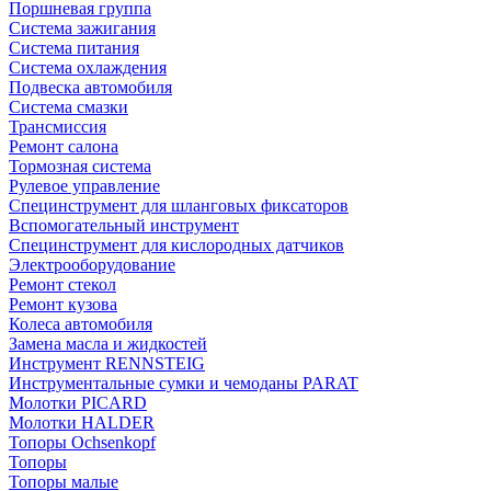
Поршневая группа
Система зажигания
Система питания
Система охлаждения
Подвеска автомобиля
Система смазки
Трансмиссия
Ремонт салона
Тормозная система
Рулевое управление
Специнструмент для шланговых фиксаторов
Вспомогательный инструмент
Специнструмент для кислородных датчиков
Электрооборудование
Ремонт стекол
Ремонт кузова
Колеса автомобиля
Замена масла и жидкостей
Инструмент RENNSTEIG
Инструментальные сумки и чемоданы PARAT
Молотки PICARD
Молотки HALDER
Топоры Ochsenkopf
Топоры
Топоры малые