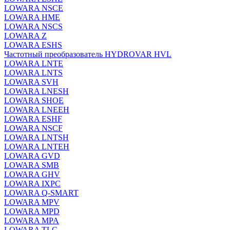
LOWARA NSCE
LOWARA HME
LOWARA NSCS
LOWARA Z
LOWARA ESHS
Частотный преобразователь HYDROVAR HVL
LOWARA LNTE
LOWARA LNTS
LOWARA SVH
LOWARA LNESH
LOWARA SHOE
LOWARA LNEEH
LOWARA ESHF
LOWARA NSCF
LOWARA LNTSH
LOWARA LNTEH
LOWARA GVD
LOWARA SMB
LOWARA GHV
LOWARA IXPС
LOWARA Q-SMART
LOWARA MPV
LOWARA MPD
LOWARA MPA
LOWARA TLC