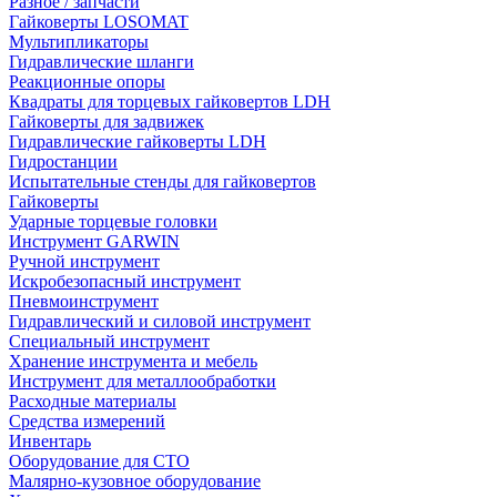
Разное / запчасти
Гайковерты LOSOMAT
Мультипликаторы
Гидравлические шланги
Реакционные опоры
Квадраты для торцевых гайковертов LDH
Гайковерты для задвижек
Гидравлические гайковерты LDH
Гидростанции
Испытательные стенды для гайковертов
Гайковерты
Ударные торцевые головки
Инструмент GARWIN
Ручной инструмент
Искробезопасный инструмент
Пневмоинструмент
Гидравлический и силовой инструмент
Специальный инструмент
Хранение инструмента и мебель
Инструмент для металлообработки
Расходные материалы
Средства измерений
Инвентарь
Оборудование для СТО
Малярно-кузовное оборудование