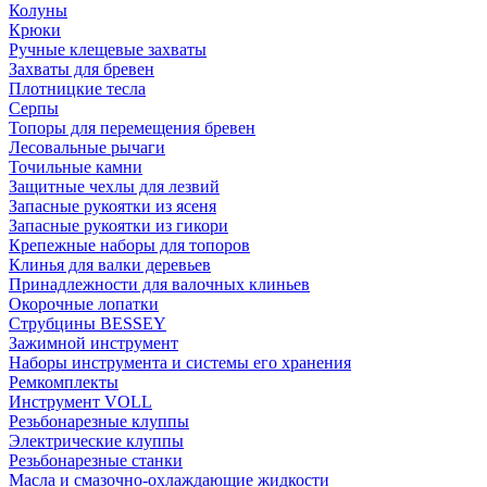
Колуны
Крюки
Ручные клещевые захваты
Захваты для бревен
Плотницкие тесла
Серпы
Топоры для перемещения бревен
Лесовальные рычаги
Точильные камни
Защитные чехлы для лезвий
Запасные рукоятки из ясеня
Запасные рукоятки из гикори
Крепежные наборы для топоров
Клинья для валки деревьев
Принадлежности для валочных клиньев
Окорочные лопатки
Струбцины BESSEY
Зажимной инструмент
Наборы инструмента и системы его хранения
Ремкомплекты
Инструмент VOLL
Резьбонарезные клуппы
Электрические клуппы
Резьбонарезные станки
Масла и смазочно-охлаждающие жидкости