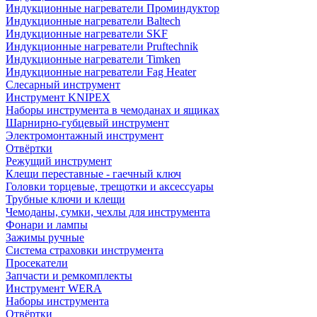
Индукционные нагреватели Проминдуктор
Индукционные нагреватели Baltech
Индукционные нагреватели SKF
Индукционные нагреватели Pruftechnik
Индукционные нагреватели Timken
Индукционные нагреватели Fag Heater
Слесарный инструмент
Инструмент KNIPEX
Наборы инструмента в чемоданах и ящиках
Шарнирно-губцевый инструмент
Электромонтажный инструмент
Отвёртки
Режущий инструмент
Клещи переставные - гаечный ключ
Головки торцевые, трещотки и аксессуары
Трубные ключи и клещи
Чемоданы, сумки, чехлы для инструмента
Фонари и лампы
Зажимы ручные
Система страховки инструмента
Просекатели
Запчасти и ремкомплекты
Инструмент WERA
Наборы инструмента
Отвёртки