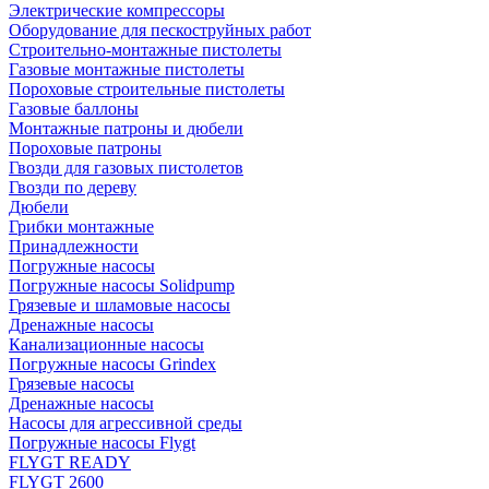
Электрические компрессоры
Оборудование для пескоструйных работ
Строительно-монтажные пистолеты
Газовые монтажные пистолеты
Пороховые строительные пистолеты
Газовые баллоны
Монтажные патроны и дюбели
Пороховые патроны
Гвозди для газовых пистолетов
Гвозди по дереву
Дюбели
Грибки монтажные
Принадлежности
Погружные насосы
Погружные насосы Solidpump
Грязевые и шламовые насосы
Дренажные насосы
Канализационные насосы
Погружные насосы Grindex
Грязевые насосы
Дренажные насосы
Насосы для агрессивной среды
Погружные насосы Flygt
FLYGT READY
FLYGT 2600