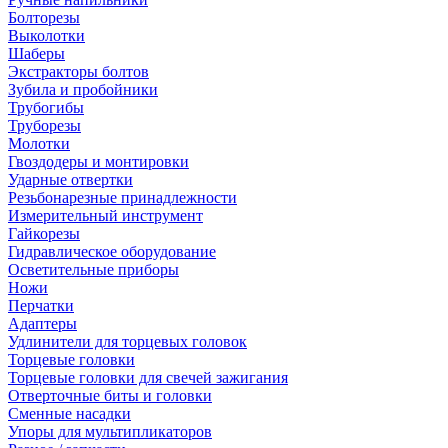
Болторезы
Выколотки
Шаберы
Экстракторы болтов
Зубила и пробойники
Трубогибы
Труборезы
Молотки
Гвоздодеры и монтировки
Ударные отвертки
Резьбонарезные принадлежности
Измерительный инструмент
Гайкорезы
Гидравлическое оборудование
Осветительные приборы
Ножи
Перчатки
Адаптеры
Удлинители для торцевых головок
Торцевые головки
Торцевые головки для свечей зажигания
Отверточные биты и головки
Сменные насадки
Упоры для мультипликаторов