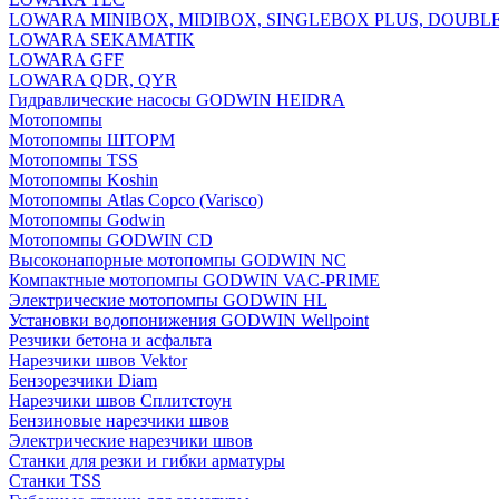
LOWARA MINIBOX, MIDIBOX, SINGLEBOX PLUS, DOUBL
LOWARA SEKAMATIK
LOWARA GFF
LOWARA QDR, QYR
Гидравлические насосы GODWIN HEIDRA
Мотопомпы
Мотопомпы ШТОРМ
Мотопомпы TSS
Мотопомпы Koshin
Мотопомпы Atlas Copco (Varisco)
Мотопомпы Godwin
Мотопомпы GODWIN CD
Высоконапорные мотопомпы GODWIN NC
Компактные мотопомпы GODWIN VAC-PRIME
Электрические мотопомпы GODWIN HL
Установки водопонижения GODWIN Wellpoint
Резчики бетона и асфальта
Нарезчики швов Vektor
Бензорезчики Diam
Нарезчики швов Сплитстоун
Бензиновые нарезчики швов
Электрические нарезчики швов
Станки для резки и гибки арматуры
Станки TSS