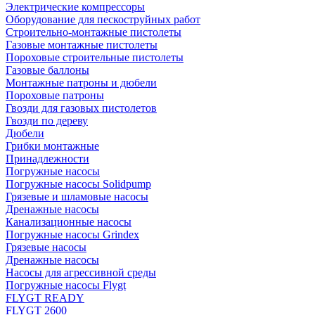
Электрические компрессоры
Оборудование для пескоструйных работ
Строительно-монтажные пистолеты
Газовые монтажные пистолеты
Пороховые строительные пистолеты
Газовые баллоны
Монтажные патроны и дюбели
Пороховые патроны
Гвозди для газовых пистолетов
Гвозди по дереву
Дюбели
Грибки монтажные
Принадлежности
Погружные насосы
Погружные насосы Solidpump
Грязевые и шламовые насосы
Дренажные насосы
Канализационные насосы
Погружные насосы Grindex
Грязевые насосы
Дренажные насосы
Насосы для агрессивной среды
Погружные насосы Flygt
FLYGT READY
FLYGT 2600