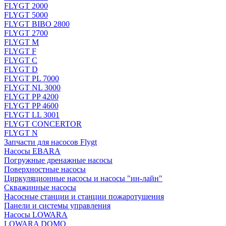
FLYGT 2000
FLYGT 5000
FLYGT BIBO 2800
FLYGT 2700
FLYGT M
FLYGT F
FLYGT C
FLYGT D
FLYGT PL 7000
FLYGT NL 3000
FLYGT PP 4200
FLYGT PP 4600
FLYGT LL 3001
FLYGT CONCERTOR
FLYGT N
Запчасти для насосов Flygt
Насосы EBARA
Погружные дренажные насосы
Поверхностные насосы
Циркуляционные насосы и насосы "ин-лайн"
Скважинные насосы
Насосные станции и станции пожаротушения
Панели и системы управления
Насосы LOWARA
LOWARA DOMO