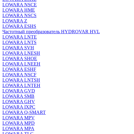
LOWARA NSCE
LOWARA HME
LOWARA NSCS
LOWARA Z
LOWARA ESHS
Частотный преобразователь HYDROVAR HVL
LOWARA LNTE
LOWARA LNTS
LOWARA SVH
LOWARA LNESH
LOWARA SHOE
LOWARA LNEEH
LOWARA ESHF
LOWARA NSCF
LOWARA LNTSH
LOWARA LNTEH
LOWARA GVD
LOWARA SMB
LOWARA GHV
LOWARA IXPС
LOWARA Q-SMART
LOWARA MPV
LOWARA MPD
LOWARA MPA
LOWARA TLC